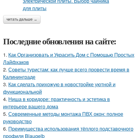
читать дальше →
Последние обновления на сайте:
1.
Как Организовать и Украсить Дом с Помощью Простых
Лайфхаков
2.
Советы туристам: как лучше всего провести время в
Калининграде
3.
Как сделать прихожую в новостройке уютной и
функциональной
4.
Ниша в коридоре: практичность и эстетика в
интерьере вашего дома
5.
Современные методы монтажа ПВХ окон: полное
руководство
6.
Преимущества использования тёплого подставочного
профиля Blaugelb