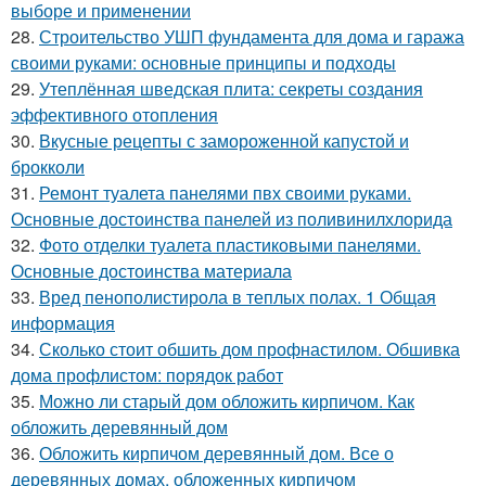
выборе и применении
28.
Строительство УШП фундамента для дома и гаража
своими руками: основные принципы и подходы
29.
Утеплённая шведская плита: секреты создания
эффективного отопления
30.
Вкусные рецепты с замороженной капустой и
брокколи
31.
Ремонт туалета панелями пвх своими руками.
Основные достоинства панелей из поливинилхлорида
32.
Фото отделки туалета пластиковыми панелями.
Основные достоинства материала
33.
Вред пенополистирола в теплых полах. 1 Общая
информация
34.
Сколько стоит обшить дом профнастилом. Обшивка
дома профлистом: порядок работ
35.
Можно ли старый дом обложить кирпичом. Как
обложить деревянный дом
36.
Обложить кирпичом деревянный дом. Все о
деревянных домах, обложенных кирпичом