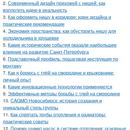
2.
Современный дизайн прихожей с нишей: как
воплотить идею в реальность
3.
Как оформить нишу в коридоре: идеи дизайна и
практические рекомендации
4.
Экономия пространства: как обустроить нишу для
холодильника в хрущевке
5.
Какие исторические события оказали наибольшее
влияние на развитие Санкт-Петербурга
6.
Подставочный профиль: пошаговая инструкция по
монтажу
7.
Как я борюсь с тлёй на смородине и крыжовнике:
личный опыт
8.
Какие инновационные технологии применяются
9.
Эффективные методы борьбы с тлей на смородине
10.
CAGMO Новосибирск: история создания и
уникальный стиль группы
11.
Как спрятать трубы отопления и радиаторы:
практические советы
12.
Почему шумит насос в системе отопления: основные