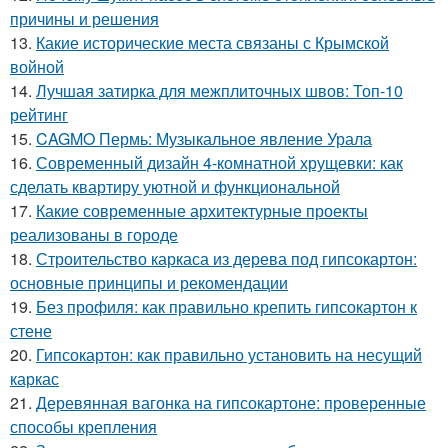
причины и решения
13.
Какие исторические места связаны с Крымской
войной
14.
Лучшая затирка для межплиточных швов: Топ-10
рейтинг
15.
CAGMO Пермь: Музыкальное явление Урала
16.
Современный дизайн 4-комнатной хрущевки: как
сделать квартиру уютной и функциональной
17.
Какие современные архитектурные проекты
реализованы в городе
18.
Строительство каркаса из дерева под гипсокартон:
основные принципы и рекомендации
19.
Без профиля: как правильно крепить гипсокартон к
стене
20.
Гипсокартон: как правильно установить на несущий
каркас
21.
Деревянная вагонка на гипсокартоне: проверенные
способы крепления