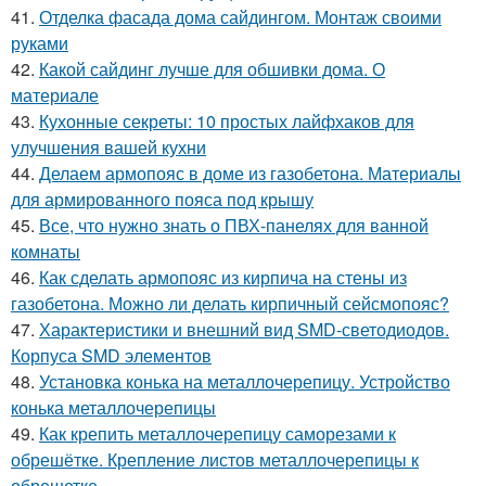
41.
Отделка фасада дома сайдингом. Монтаж своими
руками
42.
Какой сайдинг лучше для обшивки дома. О
материале
43.
Кухонные секреты: 10 простых лайфхаков для
улучшения вашей кухни
44.
Делаем армопояс в доме из газобетона. Материалы
для армированного пояса под крышу
45.
Все, что нужно знать о ПВХ-панелях для ванной
комнаты
46.
Как сделать армопояс из кирпича на стены из
газобетона. Можно ли делать кирпичный сейсмопояс?
47.
Характеристики и внешний вид SMD-светодиодов.
Корпуса SMD элементов
48.
Установка конька на металлочерепицу. Устройство
конька металлочерепицы
49.
Как крепить металлочерепицу саморезами к
обрешётке. Крепление листов металлочерепицы к
обрешетке