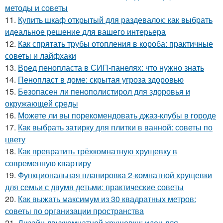
методы и советы
11.
Купить шкаф открытый для раздевалок: как выбрать
идеальное решение для вашего интерьера
12.
Как спрятать трубы отопления в короба: практичные
советы и лайфхаки
13.
Вред пенопласта в СИП-панелях: что нужно знать
14.
Пенопласт в доме: скрытая угроза здоровью
15.
Безопасен ли пенополистирол для здоровья и
окружающей среды
16.
Можете ли вы порекомендовать джаз-клубы в городе
17.
Как выбрать затирку для плитки в ванной: советы по
цвету
18.
Как превратить трёхкомнатную хрущевку в
современную квартиру
19.
Функциональная планировка 2-комнатной хрущевки
для семьи с двумя детьми: практические советы
20.
Как выжать максимум из 30 квадратных метров:
советы по организации пространства
21.
Дизайн двухкомнатной хрущевки: идеи для