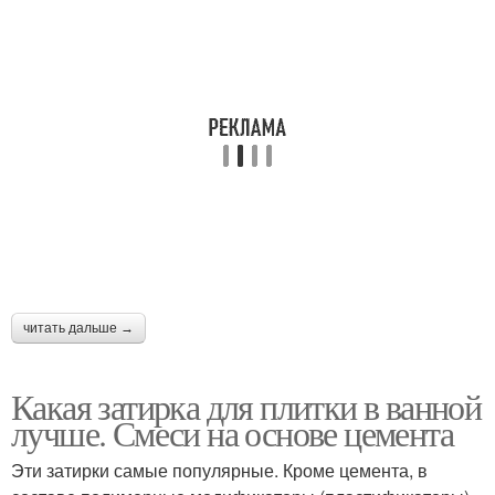
Затирка для ванной
Уход за затиркой
комнаты
Затирки из
Пластиковые затирки
натурального камня
Затирки из стекла
Затирки из металла
читать дальше →
Какая затирка для плитки в ванной
Затирки из
лучше. Смеси на основе цемента
Затирки для швов
натурального дерева
Эти затирки самые популярные. Кроме цемента, в