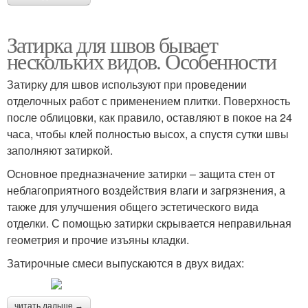
Старая затирка
Затирки на плитке
Затирка для швов бывает
нескольких видов. Особенности
Затирку для швов используют при проведении
Затирка для клинкерной
Подготовка к затирке
отделочных работ с применением плитки. Поверхность
плитки
после облицовки, как правило, оставляют в покое на 24
часа, чтобы клей полностью высох, а спустя сутки швы
заполняют затиркой.
Затирки для
Инструмент для затирки
Основное предназначение затирки – защита стен от
клинкерной плитки
неблагоприятного воздействия влаги и загрязнения, а
также для улучшения общего эстетического вида
отделки. С помощью затирки скрывается неправильная
Затирка для наружных
геометрия и прочие изъяны кладки.
Полусухая затирка
работ
Затирочные смеси выпускаются в двух видах:
читать дальше →