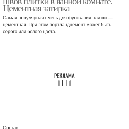
швов плитки в ванной комнате.
Цементная затирка
Самая популярная смесь для фугования плитки —
Углеводородная
цементная. При этом портландцемент может быть
Полимерная затирка
затирка
серого или белого цвета.
Гидроизоляционная
Плиточная затирка
затирка
Плиточные затирки
Затирка в тон
Плитки перед затиркой
Затирка для мрамора
Состав