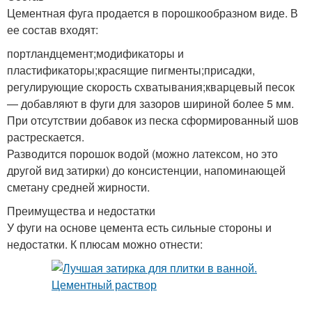
Цементная фуга продается в порошкообразном виде. В
ее состав входят:
Плашки с черной
Затирки на резиновых
портландцемент;модификаторы и
затиркой
подушечках
пластификаторы;красящие пигменты;присадки,
регулирующие скорость схватывания;кварцевый песок
— добавляют в фуги для зазоров шириной более 5 мм.
Затирки на скользящих
При отсутствии добавок из песка сформированный шов
Затирки на магнитах
подушечках
растрескается.
Разводится порошок водой (можно латексом, но это
другой вид затирки) до консистенции, напоминающей
сметану средней жирности.
Затирки на клейких
Водостойкая затирка
Преимущества и недостатки
подушечках
У фуги на основе цемента есть сильные стороны и
недостатки. К плюсам можно отнести:
Затирки для ванной
Водостокая затирка
комнаты