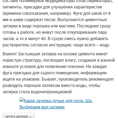
составе полимерные модификаторы (пластификаторы),
пигменты, присадки для улучшения характеристик
Затирка для швов
Затирки на швы
(времени схватывания, например). Фуги для швов от 6
мм и шире содержат песок. Выпускаются цементные
затирки в виде порошка или мастики. Последние сразу
готовы к работе, но живут после откупоривания пару
Затирки для плиточных
часов, а то и минут 40. В сухую смесь нужно добавить
Гибкая затирка
швов
растворитель согласно инструкции, чаще всего – воду.
Важно! Застывшая затирка на основе цемента имеет
пористую структуру, поглощает влагу, создавая в ванной
Затирка для
комнате условия для появления плесени. Не каждая
Влагостойкая затирка
керамогранита
фуга пригодна для сырого помещения, информацию
ищите на упаковке. Бывает, производитель рекомендует
разводить порошок латексом вместо воды, чтобы
затирка стала водонепроницаемой.
Цементные затирки
Затирка на основе
читать дальше →