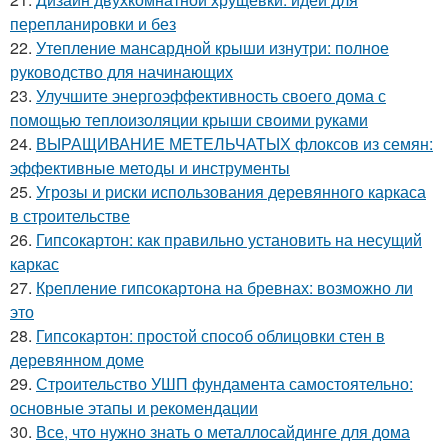
перепланировки и без
22.
Утепление мансардной крыши изнутри: полное
руководство для начинающих
23.
Улучшите энергоэффективность своего дома с
помощью теплоизоляции крыши своими руками
24.
ВЫРАЩИВАНИЕ МЕТЕЛЬЧАТЫХ флоксов из семян:
эффективные методы и инструменты
25.
Угрозы и риски использования деревянного каркаса
в строительстве
26.
Гипсокартон: как правильно установить на несущий
каркас
27.
Крепление гипсокартона на бревнах: возможно ли
это
28.
Гипсокартон: простой способ облицовки стен в
деревянном доме
29.
Строительство УШП фундамента самостоятельно:
основные этапы и рекомендации
30.
Все, что нужно знать о металлосайдинге для дома