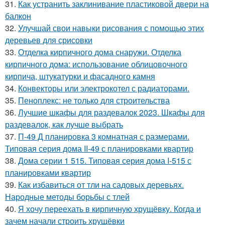
31.
Как устранить заклинивание пластиковой двери на
балкон
32.
Улучшай свои навыки рисования с помощью этих
деревьев для срисовки
33.
Отделка кирпичного дома снаружи. Отделка
кирпичного дома: использование облицовочного
кирпича, штукатурки и фасадного камня
34.
Конвекторы или электрокотел с радиаторами.
35.
Пеноплекс: не только для строительства
36.
Лучшие шкафы для раздевалок 2023. Шкафы для
раздевалок, как лучше выбрать
37.
П-49 Д планировка 3 комнатная с размерами.
Типовая серия дома II-49 с планировками квартир
38.
Дома серии 1 515. Типовая серия дома I-515 с
планировками квартир
39.
Как избавиться от тли на садовых деревьях.
Народные методы борьбы с тлей
40.
Я хочу переехать в кирпичную хрущёвку. Когда и
зачем начали строить хрущёвки