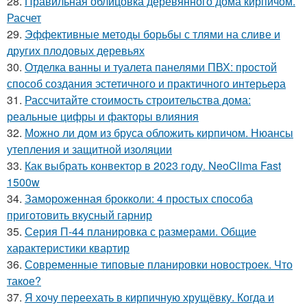
28.
Правильная облицовка деревянного дома кирпичом.
Расчет
29.
Эффективные методы борьбы с тлями на сливе и
других плодовых деревьях
30.
Отделка ванны и туалета панелями ПВХ: простой
способ создания эстетичного и практичного интерьера
31.
Рассчитайте стоимость строительства дома:
реальные цифры и факторы влияния
32.
Можно ли дом из бруса обложить кирпичом. Нюансы
утепления и защитной изоляции
33.
Как выбрать конвектор в 2023 году. NeoClima Fast
1500w
34.
Замороженная брокколи: 4 простых способа
приготовить вкусный гарнир
35.
Серия П-44 планировка с размерами. Общие
характеристики квартир
36.
Современные типовые планировки новостроек. Что
такое?
37.
Я хочу переехать в кирпичную хрущёвку. Когда и