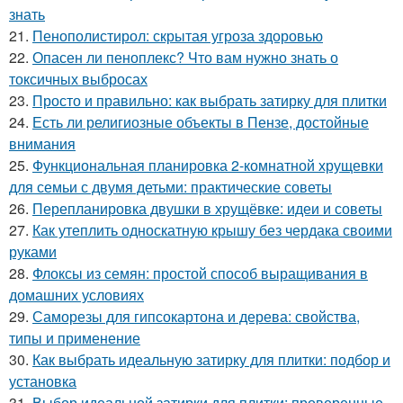
знать
21.
Пенополистирол: скрытая угроза здоровью
22.
Опасен ли пеноплекс? Что вам нужно знать о
токсичных выбросах
23.
Просто и правильно: как выбрать затирку для плитки
24.
Есть ли религиозные объекты в Пензе, достойные
внимания
25.
Функциональная планировка 2-комнатной хрущевки
для семьи с двумя детьми: практические советы
26.
Перепланировка двушки в хрущёвке: идеи и советы
27.
Как утеплить односкатную крышу без чердака своими
руками
28.
Флоксы из семян: простой способ выращивания в
домашних условиях
29.
Саморезы для гипсокартона и дерева: свойства,
типы и применение
30.
Как выбрать идеальную затирку для плитки: подбор и
установка
31.
Выбор идеальной затирки для плитки: проверенные