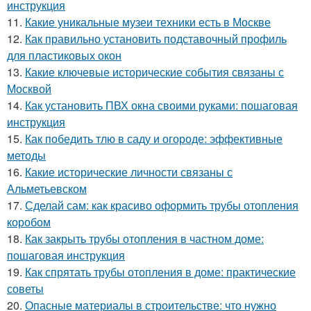
инструкция
11.
Какие уникальные музеи техники есть в Москве
12.
Как правильно установить подставочный профиль
для пластиковых окон
13.
Какие ключевые исторические события связаны с
Москвой
14.
Как установить ПВХ окна своими руками: пошаговая
инструкция
15.
Как победить тлю в саду и огороде: эффективные
методы
16.
Какие исторические личности связаны с
Альметьевском
17.
Сделай сам: как красиво оформить трубы отопления
коробом
18.
Как закрыть трубы отопления в частном доме:
пошаговая инструкция
19.
Как спрятать трубы отопления в доме: практические
советы
20.
Опасные материалы в строительстве: что нужно