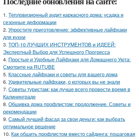
Последние обновления на сайте:
1.
Тепловизионный аудит каркасного дома: усадка и
сезонные деформации
2.
Упростите приготовление: эффективные лайфхаки
для кухни
3.
ТОП-10 ЛУЧШИХ ИНСТРУМЕНТОВ и ИДЕЕЙ:
Экспертный Выбор для Успешного Прогресса
4.
Простые и Удобные Лайфхаки для Домашнего Уюта:
Смотрите на RUTUBE
5.
Классные лайфхаки и советы для вашего дома
6.
Удивительные лайфхаки, о которых вы не знали
7.
Советы туристам: как лучше всего провести время в
Калининграде
8.
Обшивка дома профлистом: продолжение. Советы и
рекомендации
9.
Самый лучший фасад за свои деньги: как выбрать
оптимальное решение
10.
Как обшить профлистом вместо сайдинга: пошаговая