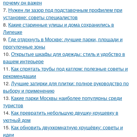
почему он важен
7.
Нужен ли зазор под подставочным профилем при
установке: советы специалистов
8.
Какие старинные улицы и дома сохранились в
Липецке
9.
Где отдохнуть в Москве: лучшие парки, площади и
прогулочные зоны
10.
Открытые шкафы для одежды: стиль и удобство в
вашем интерьере
11.
Как спрятать трубы под катлом: полезные советы и
рекомендации
12.
Лучшие затирки для плитки: полное руководство по
выбору и применению
13.
Какие парки Москвы наиболее популярны среди
туристов
14.
Как превратить небольшую двушку-хрущевку в
уютный дом
15.
Как обновить двухкомнатную хрущёвку: советы и
идеи