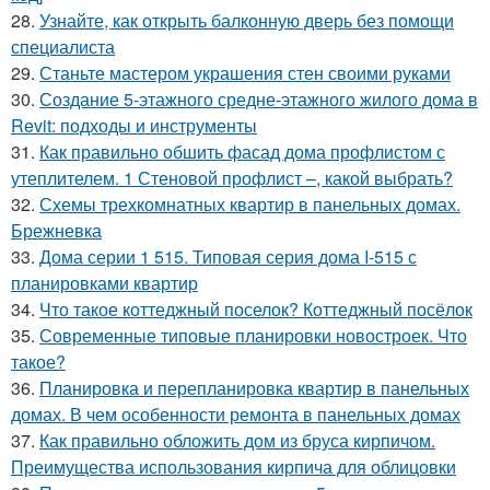
28.
Узнайте, как открыть балконную дверь без помощи
специалиста
29.
Станьте мастером украшения стен своими руками
30.
Создание 5-этажного средне-этажного жилого дома в
Revit: подходы и инструменты
31.
Как правильно обшить фасад дома профлистом с
утеплителем. 1 Стеновой профлист –, какой выбрать?
32.
Схемы трехкомнатных квартир в панельных домах.
Брежневка
33.
Дома серии 1 515. Типовая серия дома I-515 с
планировками квартир
34.
Что такое коттеджный поселок? Коттеджный посёлок
35.
Современные типовые планировки новостроек. Что
такое?
36.
Планировка и перепланировка квартир в панельных
домах. В чем особенности ремонта в панельных домах
37.
Как правильно обложить дом из бруса кирпичом.
Преимущества использования кирпича для облицовки