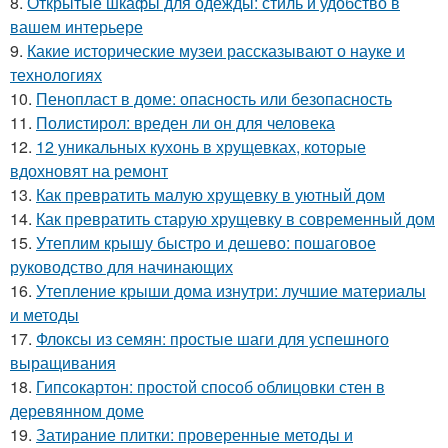
8.
Открытые шкафы для одежды: стиль и удобство в
вашем интерьере
9.
Какие исторические музеи рассказывают о науке и
технологиях
10.
Пенопласт в доме: опасность или безопасность
11.
Полистирол: вреден ли он для человека
12.
12 уникальных кухонь в хрущевках, которые
вдохновят на ремонт
13.
Как превратить малую хрущевку в уютный дом
14.
Как превратить старую хрущевку в современный дом
15.
Утеплим крышу быстро и дешево: пошаговое
руководство для начинающих
16.
Утепление крыши дома изнутри: лучшие материалы
и методы
17.
Флоксы из семян: простые шаги для успешного
выращивания
18.
Гипсокартон: простой способ облицовки стен в
деревянном доме
19.
Затирание плитки: проверенные методы и