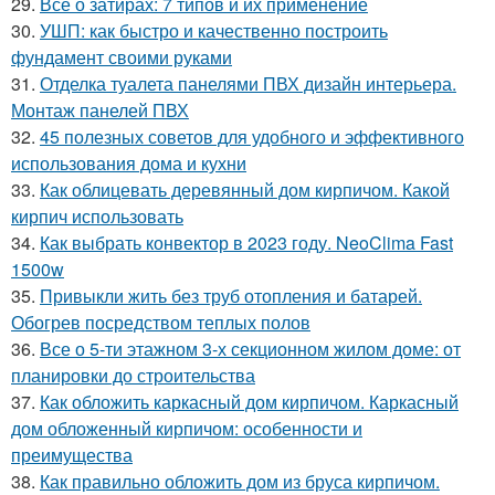
29.
Все о затирах: 7 типов и их применение
30.
УШП: как быстро и качественно построить
фундамент своими руками
31.
Отделка туалета панелями ПВХ дизайн интерьера.
Монтаж панелей ПВХ
32.
45 полезных советов для удобного и эффективного
использования дома и кухни
33.
Как облицевать деревянный дом кирпичом. Какой
кирпич использовать
34.
Как выбрать конвектор в 2023 году. NeoClima Fast
1500w
35.
Привыкли жить без труб отопления и батарей.
Обогрев посредством теплых полов
36.
Все о 5-ти этажном 3-х секционном жилом доме: от
планировки до строительства
37.
Как обложить каркасный дом кирпичом. Каркасный
дом обложенный кирпичом: особенности и
преимущества
38.
Как правильно обложить дом из бруса кирпичом.