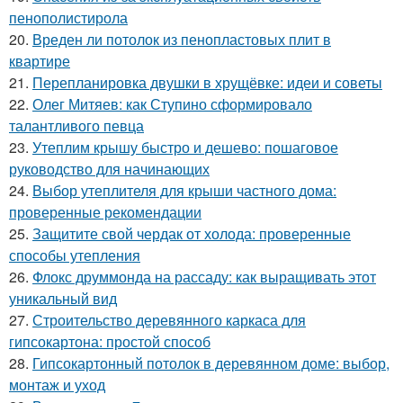
пенополистирола
20.
Вреден ли потолок из пенопластовых плит в
квартире
21.
Перепланировка двушки в хрущёвке: идеи и советы
22.
Олег Митяев: как Ступино сформировало
талантливого певца
23.
Утеплим крышу быстро и дешево: пошаговое
руководство для начинающих
24.
Выбор утеплителя для крыши частного дома:
проверенные рекомендации
25.
Защитите свой чердак от холода: проверенные
способы утепления
26.
Флокс друммонда на рассаду: как выращивать этот
уникальный вид
27.
Строительство деревянного каркаса для
гипсокартона: простой способ
28.
Гипсокартонный потолок в деревянном доме: выбор,
монтаж и уход