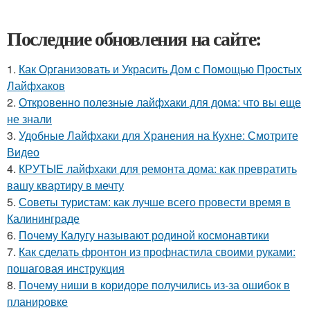
Последние обновления на сайте:
1.
Как Организовать и Украсить Дом с Помощью Простых
Лайфхаков
2.
Откровенно полезные лайфхаки для дома: что вы еще
не знали
3.
Удобные Лайфхаки для Хранения на Кухне: Смотрите
Видео
4.
КРУТЫЕ лайфхаки для ремонта дома: как превратить
вашу квартиру в мечту
5.
Советы туристам: как лучше всего провести время в
Калининграде
6.
Почему Калугу называют родиной космонавтики
7.
Как сделать фронтон из профнастила своими руками:
пошаговая инструкция
8.
Почему ниши в коридоре получились из-за ошибок в
планировке