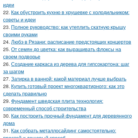
идеи
22.
Как обустроить кухню в хрущевке с холодильником:
советы и идеи
23.
Полное руководство: как утеплить скатную крышу
своими руками
24.
Любэ в Рязани: расписание предстоящих концертов
25.
От семян до цветка: как выращивать флоксы на
своем подворье
26.
Создание каркаса из дерева для гипсокартона: шаг
за шагом
27.
Затирка в ванной: какой материал лучше выбрать
28.
Купить готовый проект многоквартирного: как это
сделать правильно
29.
Фундамент шведская плита технология:
современный способ строительства
30.
Как построить прочный фундамент для деревянного
дома
31.
Как собрать металлосайдинг самостоятельно:
простой и дешевый способ