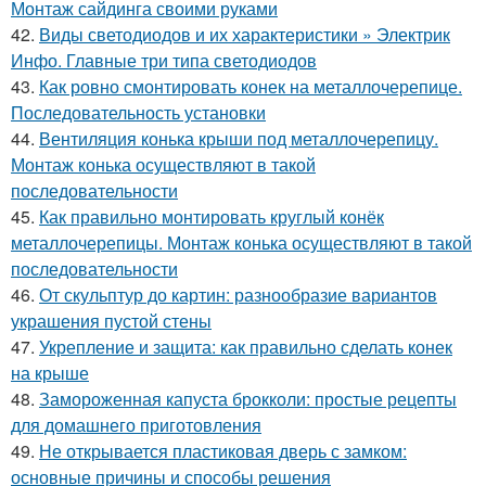
Монтаж сайдинга своими руками
42.
Виды светодиодов и их характеристики » Электрик
Инфо. Главные три типа светодиодов
43.
Как ровно смонтировать конек на металлочерепице.
Последовательность установки
44.
Вентиляция конька крыши под металлочерепицу.
Монтаж конька осуществляют в такой
последовательности
45.
Как правильно монтировать круглый конёк
металлочерепицы. Монтаж конька осуществляют в такой
последовательности
46.
От скульптур до картин: разнообразие вариантов
украшения пустой стены
47.
Укрепление и защита: как правильно сделать конек
на крыше
48.
Замороженная капуста брокколи: простые рецепты
для домашнего приготовления
49.
Не открывается пластиковая дверь с замком:
основные причины и способы решения