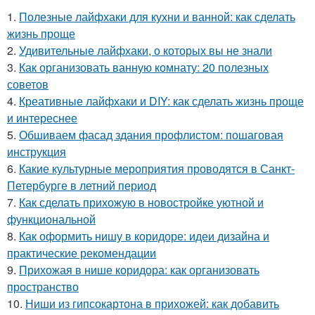
1.
Полезные лайфхаки для кухни и ванной: как сделать
жизнь проще
2.
Удивительные лайфхаки, о которых вы не знали
3.
Как организовать ванную комнату: 20 полезных
советов
4.
Креативные лайфхаки и DIY: как сделать жизнь проще
и интереснее
5.
Обшиваем фасад здания профлистом: пошаговая
инструкция
6.
Какие культурные мероприятия проводятся в Санкт-
Петербурге в летний период
7.
Как сделать прихожую в новостройке уютной и
функциональной
8.
Как оформить нишу в коридоре: идеи дизайна и
практические рекомендации
9.
Прихожая в нише коридора: как организовать
пространство
10.
Ниши из гипсокартона в прихожей: как добавить