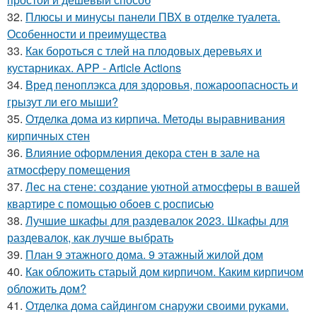
32.
Плюсы и минусы панели ПВХ в отделке туалета.
Особенности и преимущества
33.
Как бороться с тлей на плодовых деревьях и
кустарниках. APP - Article Actions
34.
Вред пеноплэкса для здоровья, пожароопасность и
грызут ли его мыши?
35.
Отделка дома из кирпича. Методы выравнивания
кирпичных стен
36.
Влияние оформления декора стен в зале на
атмосферу помещения
37.
Лес на стене: создание уютной атмосферы в вашей
квартире с помощью обоев с росписью
38.
Лучшие шкафы для раздевалок 2023. Шкафы для
раздевалок, как лучше выбрать
39.
План 9 этажного дома. 9 этажный жилой дом
40.
Как обложить старый дом кирпичом. Каким кирпичом
обложить дом?
41.
Отделка дома сайдингом снаружи своими руками.