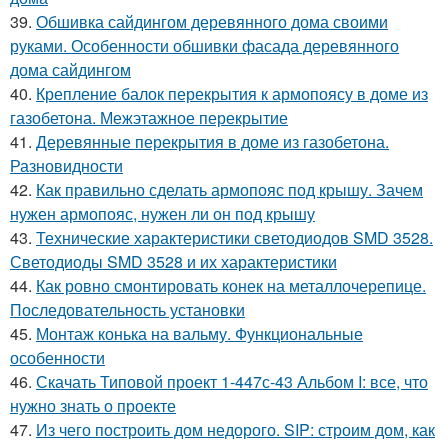
39.
Обшивка сайдингом деревянного дома своими
руками. Особенности обшивки фасада деревянного
дома сайдингом
40.
Крепление балок перекрытия к армопоясу в доме из
газобетона. Межэтажное перекрытие
41.
Деревянные перекрытия в доме из газобетона.
Разновидности
42.
Как правильно сделать армопояс под крышу. Зачем
нужен армопояс, нужен ли он под крышу
43.
Технические характеристики светодиодов SMD 3528.
Светодиоды SMD 3528 и их характеристики
44.
Как ровно смонтировать конек на металлочерепице.
Последовательность установки
45.
Монтаж конька на вальму. Функциональные
особенности
46.
Скачать Типовой проект 1-447с-43 Альбом I: все, что
нужно знать о проекте
47.
Из чего построить дом недорого. SIP: строим дом, как