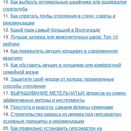
10.
Как выбрать оптимальные шкафчики для раздевалок
спортклуба
11.
Как спрятать трубы отопления в стену: советы и
рекомендации
12.
Какой парк самый большой в Волгограде
13.
Лучшая затирка для межплиточных швов: Топ-10
рейтинг
14.
Как превратить двушку-хрущевку в современную
квартиру
15.
Как обставить двушку в хрущевке для комфортной
семейной жизни
16.
Защитите свой чердак от холода: проверенные
способы утепления
17.
ВЫРАЩИВАНИЕ МЕТЕЛЬЧАТЫХ флоксов из семян:
эффективные методы и инструменты
18.
Простота и красота: сажаем флоксы семенами
19.
Строительство каркаса из дерева под гипсокартон:
основные принципы и рекомендации
20.
Как правильно установить гипсокартон на