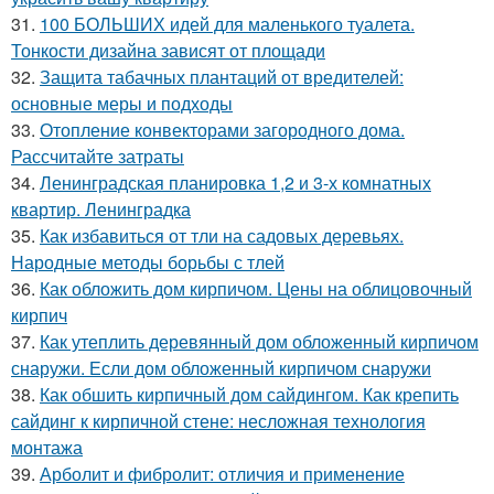
31.
100 БОЛЬШИХ идей для маленького туалета.
Тонкости дизайна зависят от площади
32.
Защита табачных плантаций от вредителей:
основные меры и подходы
33.
Отопление конвекторами загородного дома.
Рассчитайте затраты
34.
Ленинградская планировка 1,2 и 3-х комнатных
квартир. Ленинградка
35.
Как избавиться от тли на садовых деревьях.
Народные методы борьбы с тлей
36.
Как обложить дом кирпичом. Цены на облицовочный
кирпич
37.
Как утеплить деревянный дом обложенный кирпичом
снаружи. Если дом обложенный кирпичом снаружи
38.
Как обшить кирпичный дом сайдингом. Как крепить
сайдинг к кирпичной стене: несложная технология
монтажа
39.
Арболит и фибролит: отличия и применение