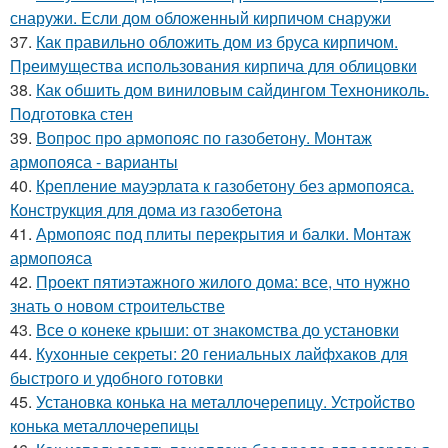
снаружи. Если дом обложенный кирпичом снаружи
37.
Как правильно обложить дом из бруса кирпичом.
Преимущества использования кирпича для облицовки
38.
Как обшить дом виниловым сайдингом Технониколь.
Подготовка стен
39.
Вопрос про армопояс по газобетону. Монтаж
армопояса - варианты
40.
Крепление мауэрлата к газобетону без армопояса.
Конструкция для дома из газобетона
41.
Армопояс под плиты перекрытия и балки. Монтаж
армопояса
42.
Проект пятиэтажного жилого дома: все, что нужно
знать о новом строительстве
43.
Все о конеке крыши: от знакомства до установки
44.
Кухонные секреты: 20 гениальных лайфхаков для
быстрого и удобного готовки
45.
Установка конька на металлочерепицу. Устройство
конька металлочерепицы