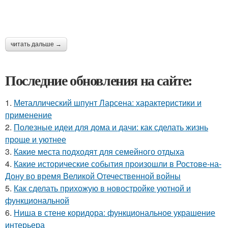
читать дальше →
Последние обновления на сайте:
1.
Металлический шпунт Ларсена: характеристики и
применение
2.
Полезные идеи для дома и дачи: как сделать жизнь
проще и уютнее
3.
Какие места подходят для семейного отдыха
4.
Какие исторические события произошли в Ростове-на-
Дону во время Великой Отечественной войны
5.
Как сделать прихожую в новостройке уютной и
функциональной
6.
Ниша в стене коридора: функциональное украшение
интерьера