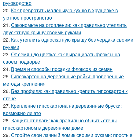
руководство
20.
Как превратить маленькую кухню в хрущевке в
уютное пространство
21.
Сэкономьте на отоплении: как правильно утеплить
двускатную крышу своими руками
22.
Как утеплить односкатную крышу без чердака своими
руками
23.
От семян до цветка: как выращивать флоксы на
своем подворье
24.
Время и способы посадки флоксов из семян
25.
Гипсокартон на деревянные рейки: проверенные
методы крепления
26.
Без профиля: как правильно крепить гипсокартон к
стене
27.
Крепление гипсокартона на деревянные бруски:
возможно ли это
28.
Защита от влаги: как правильно обшить стены
гипсокартоном в деревянном доме
29.
Стройте свой дачный домик своими руками: простые