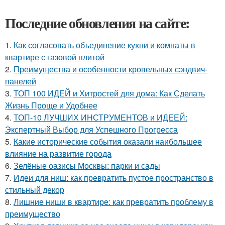
Последние обновления на сайте:
1.
Как согласовать объединение кухни и комнаты в
квартире с газовой плитой
2.
Преимущества и особенности кровельных сэндвич-
панелей
3.
ТОП 100 ИДЕЙ и Хитростей для дома: Как Сделать
Жизнь Проще и Удобнее
4.
ТОП-10 ЛУЧШИХ ИНСТРУМЕНТОВ и ИДЕЕЙ:
Экспертный Выбор для Успешного Прогресса
5.
Какие исторические события оказали наибольшее
влияние на развитие города
6.
Зелёные оазисы Москвы: парки и сады
7.
Идеи для ниш: как превратить пустое пространство в
стильный декор
8.
Лишние ниши в квартире: как превратить проблему в
преимущество