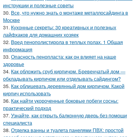
инструкции и полезные советы
30.
Все, что нужно знать о монтаже металлосайдинга в
Москве
31.
Кухонные секреты: 30 креативных и полезных
лайфхаков для домашних хозяек
32.
Вред пенополистирола в теплых полах. 1 Общая
информация
33.
Опасность пенопласта: как он влияет на наше
здоровье
34.
Как обложить сруб кирпичом. Бревенчатый дом —
обкладывать кирпичом или отделывать сайдингом?
35.
Как облицевать деревянный дом кирпичом. Какой
кирпич использовать
36.
Как найти укороченные боковые побеги сосны:
практический подход
37.
Узнайте, как открыть балконную дверь без помощи
специалиста
38.
Отделка ванны и туалета панелями ПВХ: простой