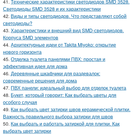
41.
Технические характеристики светодиодов SMD 3528.
Светодиоды SMD 3528 и их характеристики
42.
Виды и типы светодиодов. Что представляют собой
светодиоды?
43.
Характеристики и внешний вид SMD-светодиодов.
Корпуса SMD элементов
44.
Архитектурные идеи от Takita Miyoko: открытие
нового горизонта
45.
Отделка туалета панелями ПВХ: простая и
эффективная идея для дома
46.
Деревянные шкафчики для раздевалок:
современные решения для дома
47.
ПВХ панели: идеальный выбор для отделок туалета
48.
Букет, который говорит: Как выбрать цветы для
особого случая
49.
Как выбрать цвет затирки швов керамической плитки.
Важность правильного выбора затирки для швов
50.
Как выбрать и работать затиркой для плитки. Как
выбрать цвет затирки