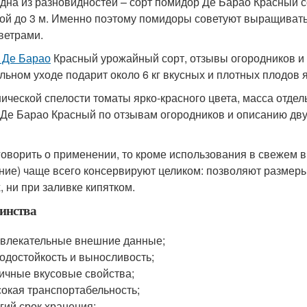
дна из разновидностей – сорт помидор Де Барао Красный с
ой до 3 м. Именно поэтому помидоры советуют выращивать
 ветрами.
 Де Барао
Красный урожайный сорт, отзывы огородников и 
льном уходе подарит около 6 кг вкусных и плотных плодов
нической спелости томаты ярко-красного цвета, масса отде
 Де Барао Красный по отзывам огородников и описанию двух
говорить о применении, то кроме использования в свежем 
ние) чаще всего консервируют целиком: позволяют размеры 
, ни при заливке кипятком.
инства
влекательные внешние данные;
одостойкость и выносливость;
ичные вкусовые свойства;
окая транспортабельность;
гий срок хранения;