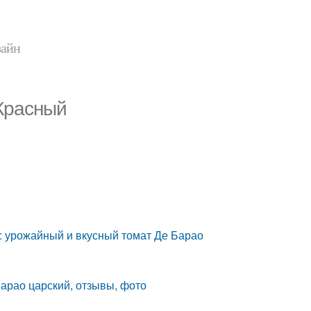
зайн
Красный
: урожайный и вкусный томат Де Барао
арао царский, отзывы, фото