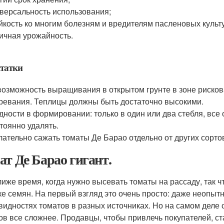
версальность использования;
йкость ко многим болезням и вредителям пасленовых культ
ичная урожайность.
татки
озможность выращивания в открытом грунте в зоне рисков
ревания. Теплицы должны быть достаточно высокими.
дности в формировании: только в один или два стебля, все
тоянно удалять.
ательно сажать томаты Де Барао отдельно от других сорто
ат Де Барао гигант.
лиже время, когда нужно высевать томаты на рассаду, так ч
ке семян. На первый взгляд это очень просто: даже неопыт
видностях томатов в разных источниках. Но на самом деле
ов все сложнее. Продавцы, чтобы привлечь покупателей, ст