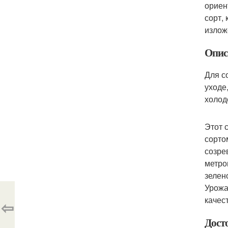
ориен
сорт,
излож
Опис
Для с
уходе
холод
Этот 
сорто
созре
метро
зелен
Урожа
качес
⇦
Дост