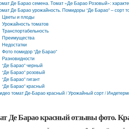
омат Де Барао семена. Томат «Де Барао Розовый»: характе
омат Де Барао урожайность. Помидоры “Де Барао” – сорт т
Цветы и плоды
Урожайность томатов
Транспортабельность
Преимущества
Недостатки
Фото помидор “Де Барао”
Разновидности
“Де Барао” черный
“Де Барао” розовый
“Де Барао” гигант
“Де Барао” красный
идео томат Де-Барао красный / Урожайный сорт / Индетер
ат Де Барао красный отзывы фото. К