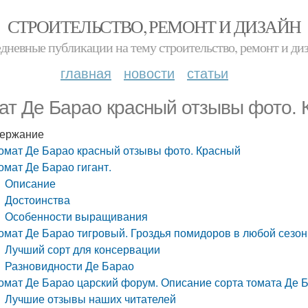
СТРОИТЕЛЬСТВО, РЕМОНТ И ДИЗАЙН
дневные публикации на тему строительство, ремонт и ди
главная
новости
статьи
ат Де Барао красный отзывы фото. 
ержание
омат Де Барао красный отзывы фото. Красный
омат Де Барао гигант.
Описание
Достоинства
Особенности выращивания
омат Де Барао тигровый. Гроздья помидоров в любой сезон
Лучший сорт для консервации
Разновидности Де Барао
омат Де Барао царский форум. Описание сорта томата Де Б
Лучшие отзывы наших читателей