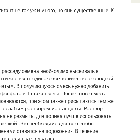
гант не так уж и много, но они существенные. К
а рассаду семена необходимо высеивать в
а нужно взять одинаковое количество огородной
пчатым. В получившуюся смесь нужно добавить
рфосфата и 1 стакан золы. После этого смесь
сеиваются, при этом также присыпаются тем же
но слабым раствором марганцовки. Раствор
на не размыть, для полива лучше использовать
ленкой. Это необходимо для того, чтобы
енами ставятся на подоконник. В течение
тся один раз в два дня.