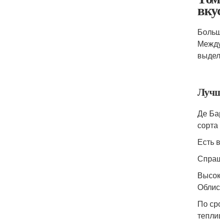
вку
Больш
Между
выдел
Лучш
Де Ба
сорта
Есть 
Спраш
Высок
Облис
По ср
тепли