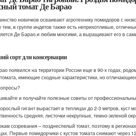
сный томат Де Барао
инство новичков осваивают агротехнику помидоров с низко
 тем, в группе индетов также есть неприхотливые, отличны
яется Де Барао.и любим многими, а выращивают его в сам
ий сорт для консервации
рао появился на территории России еще в 90-х годах, род
 томата, имеющие сходные характеристики, но отличающиес
вопросы?
ивайте и получайте полезные советы от профессиональны
орослый гигант вырастает в теплицах до 2-3 метров, куст 
твенность средняя, листочки некрупные, темно-зеленой окр
окам созревания – позднеспелый томат, поэтому в региона
цах. Первые помидорчики с кустов томата снимают через 1