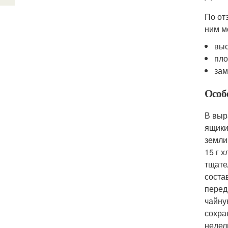
По от
ним м
выс
пло
зам
Особ
В выр
ящики
земли
15 г 
тщате
соста
перед
чайну
сохра
недел