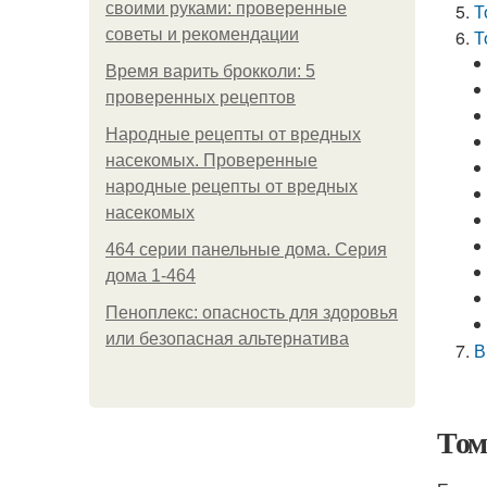
своими руками: проверенные
Т
советы и рекомендации
Т
Время варить брокколи: 5
проверенных рецептов
Народные рецепты от вредных
насекомых. Проверенные
народные рецепты от вредных
насекомых
464 серии панельные дома. Серия
дома 1-464
Пеноплекс: опасность для здоровья
или безопасная альтернатива
В
Том