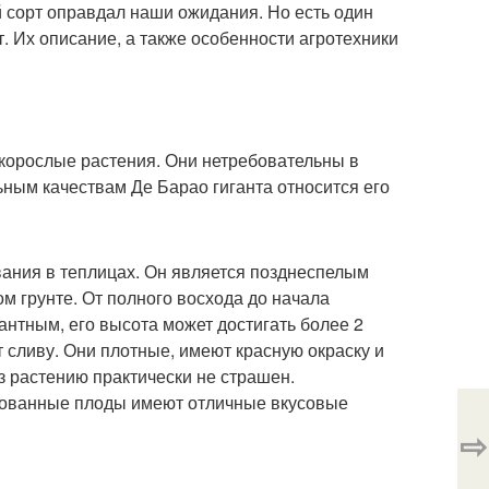
 сорт оправдал наши ожидания. Но есть один
. Их описание, а также особенности агротехники
корослые растения. Они нетребовательны в
ьным качествам Де Барао гиганта относится его
вания в теплицах. Он является позднеспелым
м грунте. От полного восхода до начала
антным, его высота может достигать более 2
т сливу. Они плотные, имеют красную окраску и
з растению практически не страшен.
рвированные плоды имеют отличные вкусовые
⇨