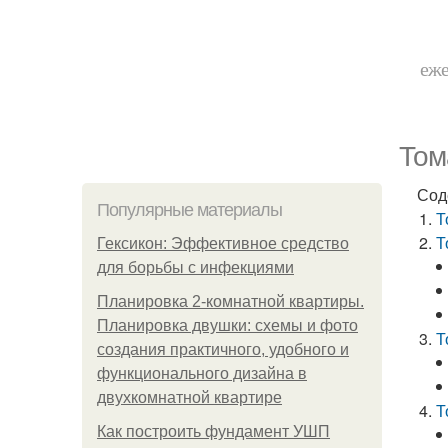
еже
Том
Сод
Популярные материалы
Т
Т
Гексикон: Эффективное средство
для борьбы с инфекциями
Планировка 2-комнатной квартиры.
Планировка двушки: схемы и фото
Т
создания практичного, удобного и
функционального дизайна в
двухкомнатной квартире
Т
Как построить фундамент УШП