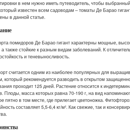
тировки в нем нужно иметь путеводитель, чтобы выбранный
 который известен всем садоводам – томаты Де Барао гигант
ены в данной статье.
ание
орта помидоров Де Барао гигант характерны мощные, высо
, а также стойкие к разным видам заболеваний. К отличител
остойкость и теневыносливость.
сорт считается одним из наиболее популярных для выращи
м, который рекомендуется разводить в открытом защищенно
вания проходит 125 дней. Растение относится к индетермин
в. Плоды, масса которых равна 70-190 г, на вид напоминаю
ое пятно в том месте, где прилегает цветоножка. Фитофторо
йность составляет 5,5-6,4 кг/м². Как свежие, так и консе
тва.
оинства