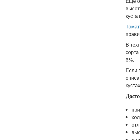
Еще о
высот
куста
Томат
прави
В тех
сорта
6%.
Если 
описа
кустах
Досто
при
хол
отл
выс
дол