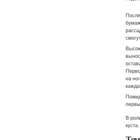
После
бумаж
расса
смогу
Высок
вынос
остав
Перво
на но
кажда
Помид
первы
В рол
куста.
Том