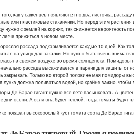
 того, как у саженцев появляются по два листочка, рассад
ные или пластиковые стаканчики. Но перед этим растения 
ду нужно с землей на корнях, так снижается вероятность п
т легче прижиться в новом месте.
орослая рассада подкармливается каждые 10 дней. Как тол
иться на улицу для закалки. Но нужно быть очень внимател
алась на свежем воздухе во время солнцепека. Помидоры н
начально рассада высаживается в парник для защиты от но
чь закрывать. Только во второй половине мая помидоры вы
я лунка должна поливаться водой, но крайне важно, чтобы 
оры Де Барао гигант нужно все лето пасынковать. А цветен
е дни осени. А если она будет теплой, тогда томаты будут п
ике показан высокорослый куст томата сорта Де Барао гига
ат Де Барао тигровый. Гроздья помидо