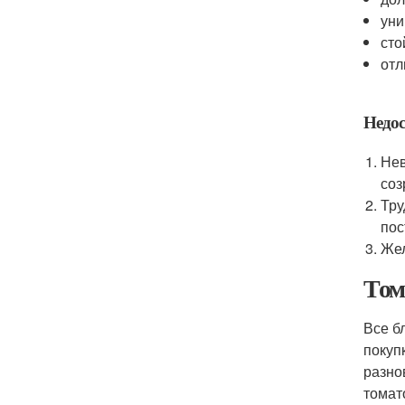
уни
сто
отл
Недос
Нев
соз
Тру
пос
Жел
Том
Все б
покуп
разно
томат