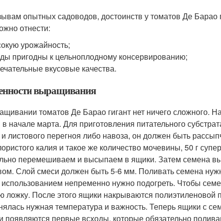
зывам опытных садоводов, достоинств у томатов Де Барао ги
ожно отнести:
окую урожайность;
ды пригодны к цельноплодному консервированию;
ечательные вкусовые качества.
енности выращивания
ащивании томатов Де Барао гигант нет ничего сложного. Н
 в начале марта. Для приготовления питательного субстрат
 и листового перегноя либо навоза, он должен быть рассы
хлористого калия и такое же количество мочевины, 50 г супе
льно перемешиваем и высыпаем в ящики. Затем семена вы
вом. Слой смеси должен быть 5-6 мм. Поливать семена нуж
 использованием непременно нужно подогреть. Чтобы семе
ю ложку. После этого ящики накрываются полиэтиленовой п
нялась нужная температура и важность. Теперь ящики с сем
и появляются первые всходы, которые обязательно поливаю