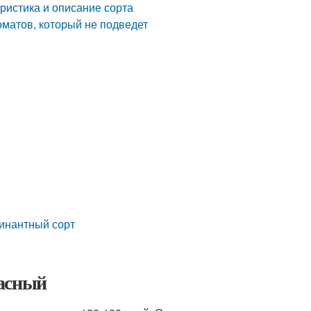
ристика и описание сорта
оматов, который не подведет
минантный сорт
расный