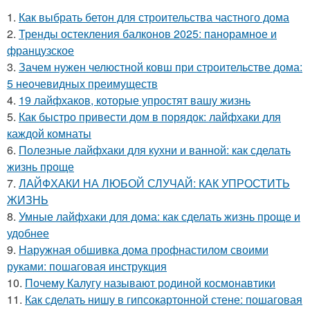
1.
Как выбрать бетон для строительства частного дома
2.
Тренды остекления балконов 2025: панорамное и
французское
3.
Зачем нужен челюстной ковш при строительстве дома:
5 неочевидных преимуществ
4.
19 лайфхаков, которые упростят вашу жизнь
5.
Как быстро привести дом в порядок: лайфхаки для
каждой комнаты
6.
Полезные лайфхаки для кухни и ванной: как сделать
жизнь проще
7.
ЛАЙФХАКИ НА ЛЮБОЙ СЛУЧАЙ: КАК УПРОСТИТЬ
ЖИЗНЬ
8.
Умные лайфхаки для дома: как сделать жизнь проще и
удобнее
9.
Наружная обшивка дома профнастилом своими
руками: пошаговая инструкция
10.
Почему Калугу называют родиной космонавтики
11.
Как сделать нишу в гипсокартонной стене: пошаговая