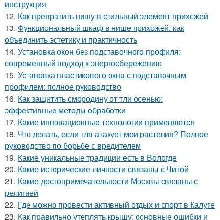
инструкция
12.
Как превратить нишу в стильный элемент прихожей
13.
Функциональный шкаф в нише прихожей: как
объединить эстетику и практичность
14.
Установка окон без подставочного профиля:
современный подход к энергосбережению
15.
Установка пластикового окна с подставочным
профилем: полное руководство
16.
Как защитить смородину от тли осенью:
эффективные методы обработки
17.
Какие инновационные технологии применяются
18.
Что делать, если тля атакует мои растения? Полное
руководство по борьбе с вредителем
19.
Какие уникальные традиции есть в Вологде
20.
Какие исторические личности связаны с Читой
21.
Какие достопримечательности Москвы связаны с
религией
22.
Где можно провести активный отдых и спорт в Калуге
23.
Как правильно утеплять крышу: основные ошибки и