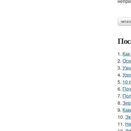
непри
читат
Пос
1.
Как
2.
Осн
3.
Узн
4.
Удо
5.
10 
6.
Поч
7.
Пол
8.
Зер
9.
Как
10.
Эк
11.
Ни
12.
Эф