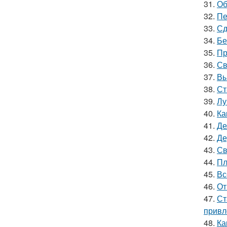
31.
Об
32.
Пе
33.
Сд
34.
Бе
35.
Пр
36.
Св
37.
Вы
38.
Ст
39.
Лу
40.
Ка
41.
Де
42.
Де
43.
Св
44.
Пл
45.
Вс
46.
От
47.
Ст
привл
48.
Ка