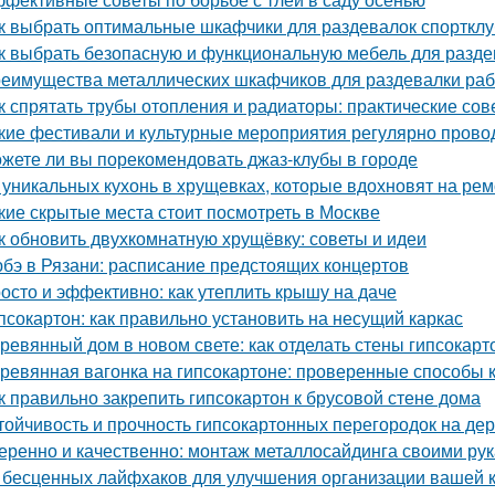
к выбрать оптимальные шкафчики для раздевалок спорткл
к выбрать безопасную и функциональную мебель для раздев
еимущества металлических шкафчиков для раздевалки рабо
к спрятать трубы отопления и радиаторы: практические сов
кие фестивали и культурные мероприятия регулярно прово
жете ли вы порекомендовать джаз-клубы в городе
 уникальных кухонь в хрущевках, которые вдохновят на рем
кие скрытые места стоит посмотреть в Москве
к обновить двухкомнатную хрущёвку: советы и идеи
бэ в Рязани: расписание предстоящих концертов
осто и эффективно: как утеплить крышу на даче
псокартон: как правильно установить на несущий каркас
ревянный дом в новом свете: как отделать стены гипсокар
ревянная вагонка на гипсокартоне: проверенные способы 
к правильно закрепить гипсокартон к брусовой стене дома
тойчивость и прочность гипсокартонных перегородок на де
еренно и качественно: монтаж металлосайдинга своими ру
 бесценных лайфхаков для улучшения организации вашей 