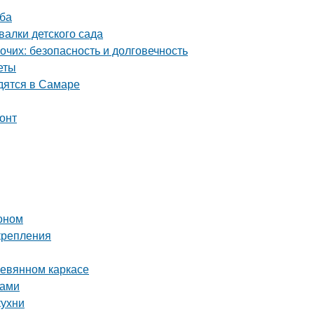
уба
алки детского сада
чих: безопасность и долговечность
еты
дятся в Самаре
онт
тоном
крепления
ревянном каркасе
ками
кухни