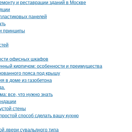
монту и реставрации зданий в Москве
ляции
 пластиковых панелей
ать
 и принципы
стей
ости офисных шкафов
енный кирпичом: особенности и преимущества
рованного пояса под крышу
я в доме из газобетона
да.
а: все, что нужно знать
ендации
устой стены
 простой способ сделать вашу кухню
ной двери сувальдного типа