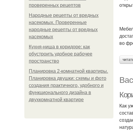
откры
проверенных рецептов
Народные рецепты от вредных
насекомых. Проверенные
Мебел
народные рецепты от вредных
доста
насекомых
во фр
Кухня-ниша в коридоре: как
обустроить удобное рабочее
читат
пространство
Планировка 2-комнатной квартиры.
Вас
Планировка двушки: схемы и фото
создания практичного, удобного и
функционального дизайна в
Кор
двухкомнатной квартире
Как у
соста
созда
натур