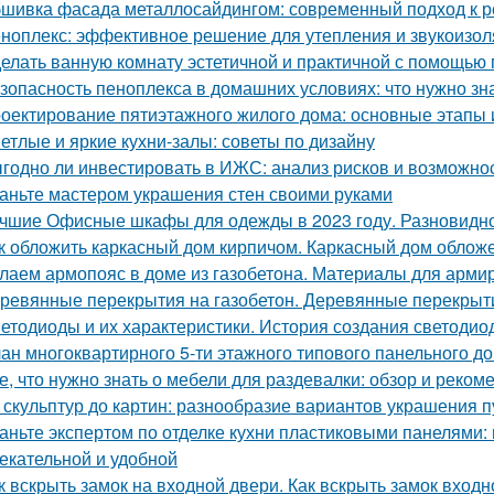
шивка фасада металлосайдингом: современный подход к ре
ноплекс: эффективное решение для утепления и звукоизо
елать ванную комнату эстетичной и практичной с помощью
зопасность пеноплекса в домашних условиях: что нужно зн
оектирование пятиэтажного жилого дома: основные этапы
етлые и яркие кухни-залы: советы по дизайну
годно ли инвестировать в ИЖС: анализ рисков и возможно
аньте мастером украшения стен своими руками
чшие Офисные шкафы для одежды в 2023 году. Разновидн
к обложить каркасный дом кирпичом. Каркасный дом облож
лаем армопояс в доме из газобетона. Материалы для арми
ревянные перекрытия на газобетон. Деревянные перекрыти
етодиоды и их характеристики. История создания светодио
ан многоквартирного 5-ти этажного типового панельного дом
е, что нужно знать о мебели для раздевалки: обзор и реком
 скульптур до картин: разнообразие вариантов украшения п
аньте экспертом по отделке кухни пластиковыми панелями:
екательной и удобной
к вскрыть замок на входной двери. Как вскрыть замок вход