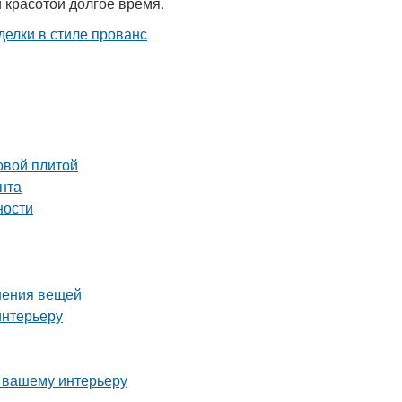
 красотой долгое время.
овой плитой
нта
ности
нения вещей
интерьеру
и вашему интерьеру