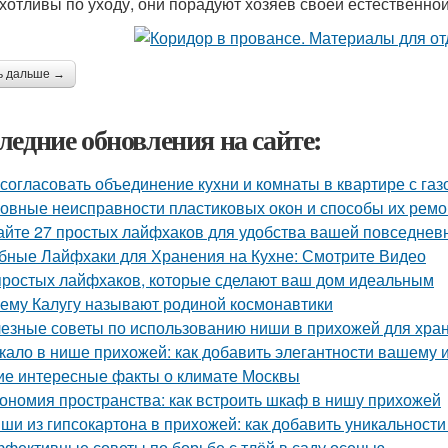
хотливы по уходу, они порадуют хозяев своей естественной
ь дальше →
ледние обновления на сайте:
 согласовать объединение кухни и комнаты в квартире с газ
овные неисправности пластиковых окон и способы их ремо
айте 27 простых лайфхаков для удобства вашей повседнев
бные Лайфхаки для Хранения на Кухне: Смотрите Видео
простых лайфхаков, которые сделают ваш дом идеальным
ему Калугу называют родиной космонавтики
езные советы по использованию ниши в прихожей для хра
кало в нише прихожей: как добавить элегантности вашему 
ие интересные факты о климате Москвы
ономия пространства: как встроить шкаф в нишу прихожей
ши из гипсокартона в прихожей: как добавить уникальност
фективные советы по борьбе с тлёй в саду осенью