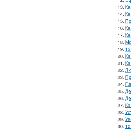
13.
Ка
14.
Ка
15.
Пр
16.
Ка
17.
Ка
18.
Мо
19.
12
20.
Ка
21.
Ка
22.
Лю
23.
Пр
24.
Ги
25.
Де
26.
Де
27.
Ка
28.
Ус
29.
Ув
30.
10