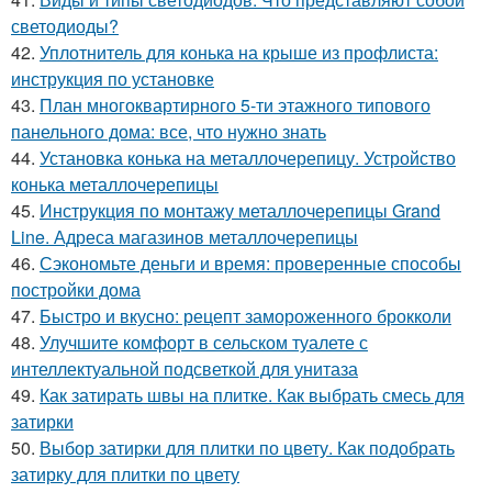
светодиоды?
42.
Уплотнитель для конька на крыше из профлиста:
инструкция по установке
43.
План многоквартирного 5-ти этажного типового
панельного дома: все, что нужно знать
44.
Установка конька на металлочерепицу. Устройство
конька металлочерепицы
45.
Инструкция по монтажу металлочерепицы Grand
Line. Адреса магазинов металлочерепицы
46.
Сэкономьте деньги и время: проверенные способы
постройки дома
47.
Быстро и вкусно: рецепт замороженного брокколи
48.
Улучшите комфорт в сельском туалете с
интеллектуальной подсветкой для унитаза
49.
Как затирать швы на плитке. Как выбрать смесь для
затирки
50.
Выбор затирки для плитки по цвету. Как подобрать
затирку для плитки по цвету