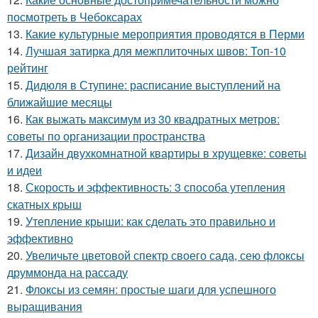
посмотреть в Чебоксарах
13.
Какие культурные мероприятия проводятся в Перми
14.
Лучшая затирка для межплиточных швов: Топ-10
рейтинг
15.
Дидюля в Ступине: расписание выступлений на
ближайшие месяцы
16.
Как выжать максимум из 30 квадратных метров:
советы по организации пространства
17.
Дизайн двухкомнатной квартиры в хрущевке: советы
и идеи
18.
Скорость и эффективность: 3 способа утепления
скатных крыш
19.
Утепление крыши: как сделать это правильно и
эффективно
20.
Увеличьте цветовой спектр своего сада, сею флоксы
друммонда на рассаду
21.
Флоксы из семян: простые шаги для успешного
выращивания