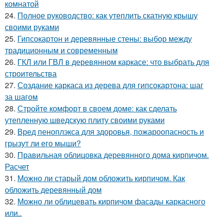
комнатой
24.
Полное руководство: как утеплить скатную крышу
своими руками
25.
Гипсокартон и деревянные стены: выбор между
традиционным и современным
26.
ГКЛ или ГВЛ в деревянном каркасе: что выбрать для
строительства
27.
Создание каркаса из дерева для гипсокартона: шаг
за шагом
28.
Стройте комфорт в своем доме: как сделать
утепленную шведскую плиту своими руками
29.
Вред пеноплэкса для здоровья, пожароопасность и
грызут ли его мыши?
30.
Правильная облицовка деревянного дома кирпичом.
Расчет
31.
Можно ли старый дом обложить кирпичом. Как
обложить деревянный дом
32.
Можно ли облицевать кирпичом фасады каркасного
или..