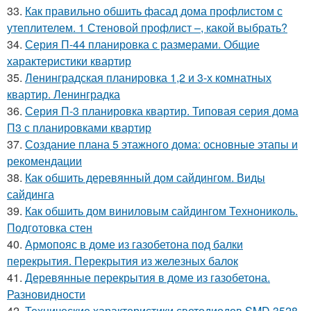
33.
Как правильно обшить фасад дома профлистом с
утеплителем. 1 Стеновой профлист –, какой выбрать?
34.
Серия П-44 планировка с размерами. Общие
характеристики квартир
35.
Ленинградская планировка 1,2 и 3-х комнатных
квартир. Ленинградка
36.
Серия П-3 планировка квартир. Типовая серия дома
П3 с планировками квартир
37.
Создание плана 5 этажного дома: основные этапы и
рекомендации
38.
Как обшить деревянный дом сайдингом. Виды
сайдинга
39.
Как обшить дом виниловым сайдингом Технониколь.
Подготовка стен
40.
Армопояс в доме из газобетона под балки
перекрытия. Перекрытия из железных балок
41.
Деревянные перекрытия в доме из газобетона.
Разновидности
42.
Технические характеристики светодиодов SMD 3528.