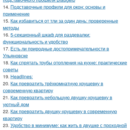
14.
Подставочные профили для окон: основы и
применение
15.
Как избавиться от тли за один день: проверенные
методы
16.
5-секционный шкаф для раздевалки:
функциональность и удобство
17.
Есть ли природные достопримечательности в
Ульяновске
18.
Как спрятать трубы отопления на кухне: практические
советы
19.
Headlines:
20.
Как превратить трёхкомнатную хрущевку в
современную квартиру
21.
Как превратить небольшую двушку-хрущевку в
уютный дом
22.
Как превратить двушку-хрущевку в современную
квартиру
23.
Удобство в минимуме: как жить в двушке с проходной