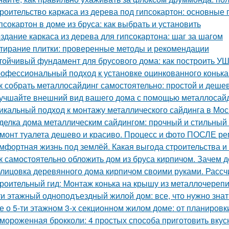
роительство каркаса из дерева под гипсокартон: основные
псокартон в доме из бруса: как выбрать и установить
здание каркаса из дерева для гипсокартона: шаг за шагом
тирание плитки: проверенные методы и рекомендации
тойчивый фундамент для брусового дома: как построить У
офессиональный подход к установке оцинкованного коньк
к собрать металлосайдинг самостоятельно: простой и деше
учшайте внешний вид вашего дома с помощью металлосай
икальный подход к монтажу металлического сайдинга в Мос
делка дома металлическим сайдингом: прочный и стильный
монт туалета дешево и красиво. Процесс и фото ПОСЛЕ р
мфортная жизнь под землёй. Какая выгода строительства 
к самостоятельно обложить дом из бруса кирпичом. Зачем
лицовка деревянного дома кирпичом своими руками. Расс
роительный гид: Монтаж конька на крышу из металлочереп
ти этажный одноподъездный жилой дом: все, что нужно знат
е о 5-ти этажном 3-х секционном жилом доме: от планировк
мороженная брокколи: 4 простых способа приготовить вкус