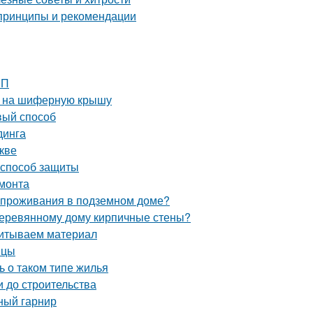
 принципы и рекомендации
ШП
а на шиферную крышу
вый способ
динга
кве
 способ защиты
емонта
и проживания в подземном доме?
 деревянному дому кирпичные стены?
читываем материал
ицы
ь о таком типе жилья
и до строительства
ный гарнир