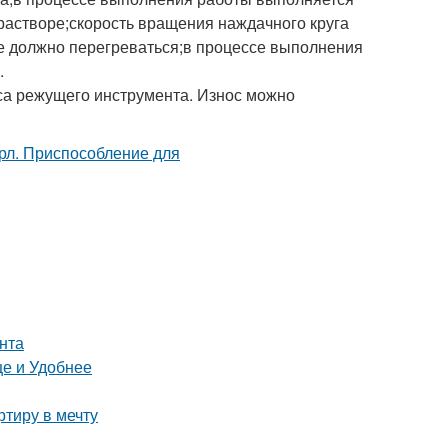
растворе;скорость вращения наждачного круга
не должно перегреваться;в процессе выполнения
.
са режущего инструмента. Износ можно
нта
е и Удобнее
тиру в мечту