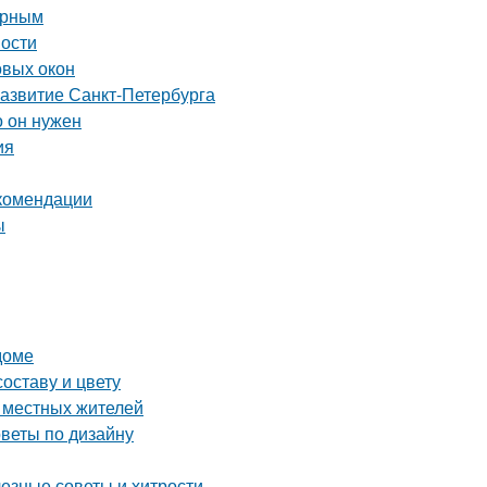
орным
ности
овых окон
развитие Санкт-Петербурга
о он нужен
ия
екомендации
ы
доме
оставу и цвету
е местных жителей
оветы по дизайну
лезные советы и хитрости