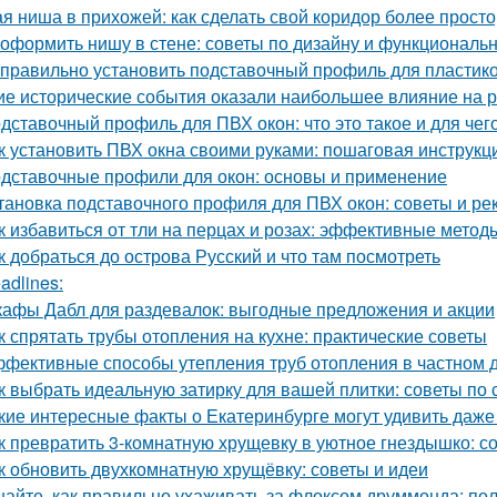
ая ниша в прихожей: как сделать свой коридор более прост
 оформить нишу в стене: советы по дизайну и функциональ
 правильно установить подставочный профиль для пластик
ие исторические события оказали наибольшее влияние на 
дставочный профиль для ПВХ окон: что это такое и для чег
к установить ПВХ окна своими руками: пошаговая инструкц
дставочные профили для окон: основы и применение
тановка подставочного профиля для ПВХ окон: советы и р
к избавиться от тли на перцах и розах: эффективные метод
к добраться до острова Русский и что там посмотреть
adlines:
афы Дабл для раздевалок: выгодные предложения и акции
к спрятать трубы отопления на кухне: практические советы
фективные способы утепления труб отопления в частном 
к выбрать идеальную затирку для вашей плитки: советы по с
кие интересные факты о Екатеринбурге могут удивить даж
к превратить 3-комнатную хрущевку в уютное гнездышко: с
к обновить двухкомнатную хрущёвку: советы и идеи
найте, как правильно ухаживать за флоксом друммонда: по