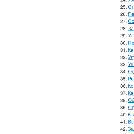
25.
Ст
26.
Ги
27.
Со
28.
За
29.
Ус
30.
Пр
31.
Ка
32.
Ул
33.
Ун
34.
От
35.
Ре
36.
Ко
37.
Ка
38.
Об
39.
Ст
40.
5-
41.
Вс
42.
За