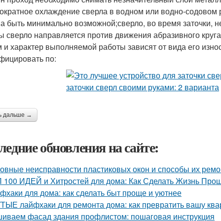
ократное охлаждение сверла в водном или водно-содовом 
а быть минимально возможной;сверло, во время заточки, 
ы сверло направляется против движения абразивного круга
 и характер выполняемой работы зависят от вида его изно
фицировать по:
ь дальше →
ледние обновления на сайте:
овные неисправности пластиковых окон и способы их ремо
 100 ИДЕЙ и Хитростей для дома: Как Сделать Жизнь Прощ
фхаки для дома: как сделать быт проще и уютнее
ТЫЕ лайфхаки для ремонта дома: как превратить вашу квар
иваем фасад здания профлистом: пошаговая инструкция