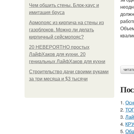
Чем обшить стены. Блок-хаус и
неодн
имитация бруса
должн
работ
Армопояс из кирпича на стены из
Объем
газоблоков. Можно ли делать
квали
кирпичный сейсмопояс?
20 НЕВЕРОЯТНО простых
ЛайфХаков для кухни. 20
гениальных ЛайфХаков для кухни
читат
Строительство дачи своими руками
за три месяца и $3 тысячи
Пос
1.
Осн
2.
ТОП
3.
Лай
4.
КРУ
5.
Обш