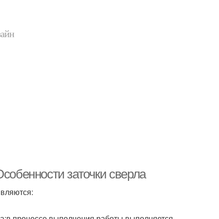
зайн
Особенности заточки сверла
вляются:
ла;в процессе выполнения работы выполняется