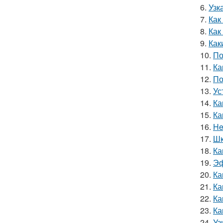
6.
Узк
7.
Как
8.
Как
9.
Как
10.
По
11.
Ка
12.
По
13.
Ус
14.
Ка
15.
Ка
16.
He
17.
Шк
18.
Ка
19.
Эф
20.
Ка
21.
Ка
22.
Ка
23.
Ка
24.
Уз