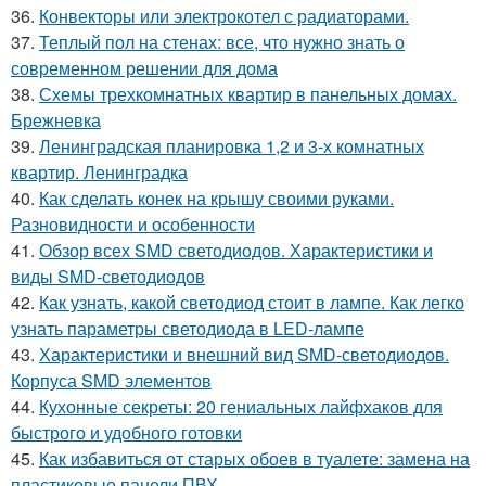
36.
Конвекторы или электрокотел с радиаторами.
37.
Теплый пол на стенах: все, что нужно знать о
современном решении для дома
38.
Схемы трехкомнатных квартир в панельных домах.
Брежневка
39.
Ленинградская планировка 1,2 и 3-х комнатных
квартир. Ленинградка
40.
Как сделать конек на крышу своими руками.
Разновидности и особенности
41.
Обзор всех SMD светодиодов. Характеристики и
виды SMD-светодиодов
42.
Как узнать, какой светодиод стоит в лампе. Как легко
узнать параметры светодиода в LED-лампе
43.
Характеристики и внешний вид SMD-светодиодов.
Корпуса SMD элементов
44.
Кухонные секреты: 20 гениальных лайфхаков для
быстрого и удобного готовки
45.
Как избавиться от старых обоев в туалете: замена на
пластиковые панели ПВХ