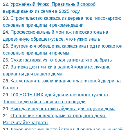
22.
Урожайный Флокс: Правильный способ
выращивания из семян в 2025 году
23.
Строительство каркаса из дерева под гипсокартон:
основные принципы и рекомендации
24.
Профессиональный монтаж гипсокартона на
деревянную обрешетку: все, что нужно знать
25.
Внутренняя обрешетка каркасника под гипсокартон:
основные принципы и приемы
26.
Сухая затирка vs готовая затирка: что выбрать
27.
Затирка для плитки в ванной комнате: лучшие
варианты для вашего дома
28.
Как устранить заклинивание пластиковой двери на
балкон
29.
100 БОЛЬШИХ идей для маленького туалета.
Тонкости дизайна зависят от площади
30.
Выгода и недостатки сайдинга для отделки дома
31.
Отопление конвекторами загородного дома.
Рассчитайте затраты
32.
Декорирование пустой стены: 9 оригинальных идей