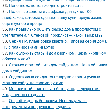
33.
Пеноплекс: не только для строительства
34.
Полезные советы и лайфхаки для кухни. 100
лайфхаков, которые сделают вашу кулинарную жизнь
еще вкуснее и проще
35.
Как правильно обшить фасад дома профлистом с
утеплителем. 1 Стеновой профлист –, какой выбрать?
36.
Серия П-3 планировка квартир. Типовая серия дома
П3 с планировками квартир
37.
Как обложить старый дом кирпичом. Каким кирпичом
обложить дом?
38.
Сколько стоит обшить дом сайдингом. Цена обшивки
дома сайдингом
39.
Отделка дома сайдингом снаружи своими руками.
Монтаж сайдинга своими руками
40.
Монолитный пояс по газобетону под перекрытия.
Когда нужно его делать
41.
Откройте дверь без ключа. Используемые
инструменты и подручные предметы