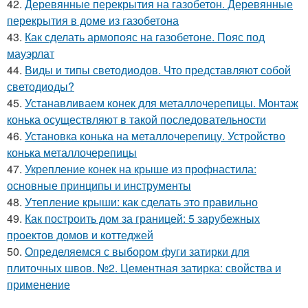
42.
Деревянные перекрытия на газобетон. Деревянные
перекрытия в доме из газобетона
43.
Как сделать армопояс на газобетоне. Пояс под
мауэрлат
44.
Виды и типы светодиодов. Что представляют собой
светодиоды?
45.
Устанавливаем конек для металлочерепицы. Монтаж
конька осуществляют в такой последовательности
46.
Установка конька на металлочерепицу. Устройство
конька металлочерепицы
47.
Укрепление конек на крыше из профнастила:
основные принципы и инструменты
48.
Утепление крыши: как сделать это правильно
49.
Как построить дом за границей: 5 зарубежных
проектов домов и коттеджей
50.
Определяемся с выбором фуги затирки для
плиточных швов. №2. Цементная затирка: свойства и
применение