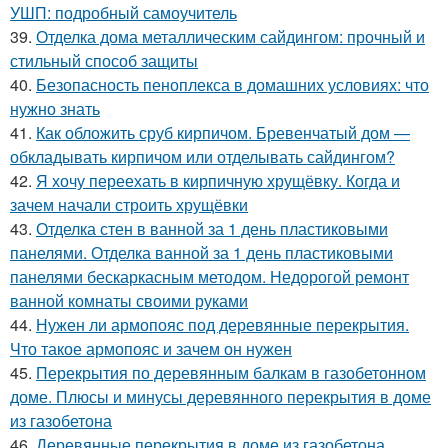
УШП: подробный самоучитель
39.
Отделка дома металлическим сайдингом: прочный и
стильный способ защиты
40.
Безопасность пеноплекса в домашних условиях: что
нужно знать
41.
Как обложить сруб кирпичом. Бревенчатый дом —
обкладывать кирпичом или отделывать сайдингом?
42.
Я хочу переехать в кирпичную хрущёвку. Когда и
зачем начали строить хрущёвки
43.
Отделка стен в ванной за 1 день пластиковыми
панелями. Отделка ванной за 1 день пластиковыми
панелями бескаркасным методом. Недорогой ремонт
ванной комнаты своими руками
44.
Нужен ли армопояс под деревянные перекрытия.
Что такое армопояс и зачем он нужен
45.
Перекрытия по деревянным балкам в газобетонном
доме. Плюсы и минусы деревянного перекрытия в доме
из газобетона
46.
Деревянные перекрытия в доме из газобетона.