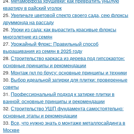
24.
Метаморфоза хрущевки: как превратить унылую
квартиру в райский уголок
25.
Увеличьте цветовой спектр своего сада, сею флоксы
друммонда на рассаду
26.
Уроки из сада: как вырастить красивые флоксы
многолетние из семян
27.
Урожайный Флокс: Правильный способ
выращивания из семян в 2025 году
28.
Строительство каркаса из дерева под гипсокартон:
основные принципы и рекомендации
29.
Монтаж гкл по брусу: основные принципы и техники
30.
Выбор идеальной затирки для плитки: проверенные
советы
31.
Профессиональный подход к затирке плитки в
ванной: основные принципы и рекомендации
32.
Строительство УШП фундамента самостоятельно:
основные этапы и рекомендации
33.
Все, что нужно знать о монтаже металлосайдинга в
Москве