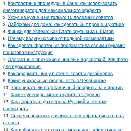
1.
Контрастные процедуры в бане: как использовать
снегогенератор для максимального эффекта
2.
Уксус на кухне и не только: 10 полезных советов
3.
Лайфхаки для дома: как сделать быт проще и уютнее
4.
Фишки для Успеха: Как Стать Крутым за 5 Шагов
5.
Почему Калугу называют родиной космонавтики
6.
Как сделать фронтон из профнастила своими руками:
пошаговая инструкция
7.
Элегантные прихожие с нишей и подсветкой: 295 фото
для вдохновения
8.
Как оформить нишу в стене: советы дизайнеров
9.
Какие уникальные скверы есть в Челябинске
10.
Запенивать ли подставочный профиль: за и против
11.
Какие сувениры можно купить в Ступино
12.
Как добраться до острова Русский и что там
посмотреть
13.
Секреты опытных дачников: чем обрабатывают сад
осенью
14.
Как избавиться от тли на смородине: эффективные