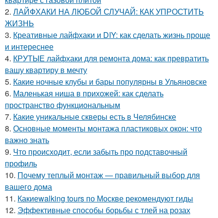
2.
ЛАЙФХАКИ НА ЛЮБОЙ СЛУЧАЙ: КАК УПРОСТИТЬ
ЖИЗНЬ
3.
Креативные лайфхаки и DIY: как сделать жизнь проще
и интереснее
4.
КРУТЫЕ лайфхаки для ремонта дома: как превратить
вашу квартиру в мечту
5.
Какие ночные клубы и бары популярны в Ульяновске
6.
Маленькая ниша в прихожей: как сделать
пространство функциональным
7.
Какие уникальные скверы есть в Челябинске
8.
Основные моменты монтажа пластиковых окон: что
важно знать
9.
Что происходит, если забыть про подставочный
профиль
10.
Почему теплый монтаж — правильный выбор для
вашего дома
11.
Какиеwalking tours по Москве рекомендуют гиды
12.
Эффективные способы борьбы с тлей на розах