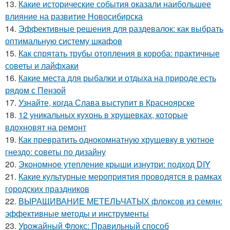
13.
Какие исторические события оказали наибольшее
влияние на развитие Новосибирска
14.
Эффективные решения для раздевалок: как выбрать
оптимальную систему шкафов
15.
Как спрятать трубы отопления в короба: практичные
советы и лайфхаки
16.
Какие места для рыбалки и отдыха на природе есть
рядом с Пензой
17.
Узнайте, когда Слава выступит в Красноярске
18.
12 уникальных кухонь в хрущевках, которые
вдохновят на ремонт
19.
Как превратить однокомнатную хрущевку в уютное
гнездо: советы по дизайну
20.
Экономное утепление крыши изнутри: подход DIY
21.
Какие культурные мероприятия проводятся в рамках
городских праздников
22.
ВЫРАЩИВАНИЕ МЕТЕЛЬЧАТЫХ флоксов из семян:
эффективные методы и инструменты
23.
Урожайный Флокс: Правильный способ