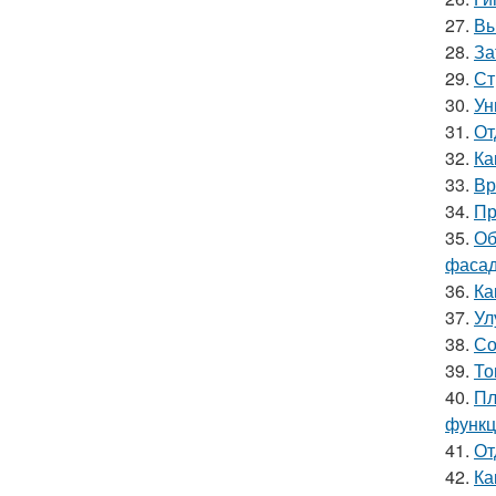
27.
Вы
28.
За
29.
Ст
30.
Ун
31.
От
32.
Ка
33.
Вр
34.
Пр
35.
Об
фасад
36.
Ка
37.
Ул
38.
Со
39.
То
40.
Пл
функц
41.
От
42.
Ка