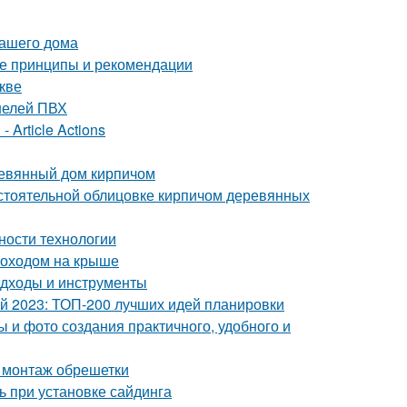
вашего дома
ые принципы и рекомендации
кве
нелей ПВХ
 Article Actions
ревянный дом кирпичом
стоятельной облицовке кирпичом деревянных
ности технологии
моходом на крыше
подходы и инструменты
ой 2023: ТОП-200 лучших идей планировки
 и фото создания практичного, удобного и
 монтаж обрешетки
ь при установке сайдинга