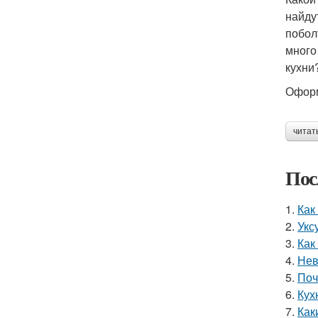
найду
побол
много
кухни
Оформ
читат
Пос
1.
Как
2.
Укс
3.
Как
4.
Нев
5.
Поч
6.
Кух
7.
Как