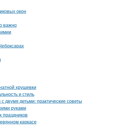
тиковых окон
то важно
химии
Чебоксарах
и
мнатной хрущевки
льность и стиль
с двумя детьми: практические советы
воими руками
х праздников
ревянном каркасе