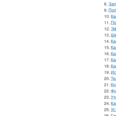
8.
Зап
9.
Пол
10.
Ка
11.
По
12.
Эф
13.
Шк
14.
Ка
15.
Ка
16.
Ка
17.
Ка
18.
Ка
19.
Ис
20.
Тр
21.
Ку
22.
Фу
23.
Ут
24.
Ка
25.
Ус
26.
Ги