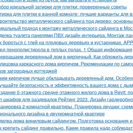
бор идеальной затирки для плитки: проверенные советы
тирка для плитки в ванной комнате: лучшие варианты для 
роительство металлического сайдинга под дерево: основн
икальный подход к монтажу металлического сайдинга в Мос
делка туалета панелями ПВХ дизайн интерьера. Монтаж па
к бороться с тлей на плодовых деревьях и кустарниках. APP -
ед пенополистирола в теплых полах. 1 Общая информация
евращаем деревянный дом в кирпичный. Как обложить де
лицовка каркасного дома кирпичом. Рекомендации по само
ов загородных коттеджей
ким кирпичом лучше обкладывать деревянный дом. Особен
учшайте безопасность и эффективность вашего дома с ды
здание 5-этажного средне-этажного жилого дома в Revit: 
п шкафов для раздевалок Рейтинг 2023. Дизайн гардеробн
анировка 2-комнатной квартиры. Планировка двушки: схемы
ионального дизайна в двухкомнатной квартире
делка дома виниловым сайдингом. Подготовка основания и
к крепить сайдинг правильно. Какие правила надо соблюдат