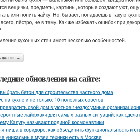
тся вещички, предметы, картины, которые создают уют, ощу
тать или попить чайку. Но, бывает, попадаешь в такую кухн
 всего, пёстро, не в тему. Как же избежать ошибок при дек
?
ление кухонных стен имеет несколько особенностей.
ь дальше →
ледние обновления на сайте:
 выбрать бетон для строительства частного дома
ус на кухне и не только: 10 полезных советов
 превратить свой дом в уютное гнездо: умные организацио
ероятные лайфхаки для самых разных ситуаций: как сдела
ему Калугу называют родиной космонавтики
ня-ниша в коридоре: как объединить функциональность и ст
ие уникальные музеи техники есть в Москве