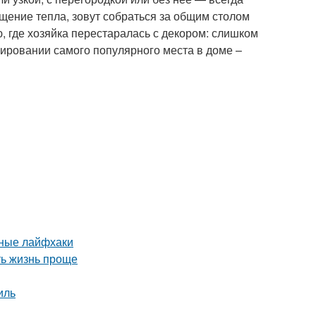
щение тепла, зовут собраться за общим столом
ю, где хозяйка перестаралась с декором: слишком
орировании самого популярного места в доме –
нные лайфхаки
ть жизнь проще
иль