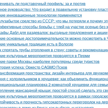
енивать ли подставочный профиль: за и против
ное руководство: Что входит в правильную установку плас
кие инновационные технологии применяются
лузабытое средство из СССР: что мы потеряли и почему э
фективные способы борьбы с тлей на участке осенью без 
афы Дабл для раздевалок: выгодные предложения и акции
кие основные достопримечательности можно посмотреть в 
кие уникальные традиции есть в Вологде
к спрятать трубы отопления в стену: советы и рекомендаци
кие культурные мероприятия проводятся в Перми
кие парки Москвы наиболее популярны среди туристов
тория успеха: Оркестр CAGMO Псков
ансформация пространства: дизайн интерьера для двухко
хня с холодильником в хрущевке: как объединить функциона
нкциональная планировка 2-комнатной хрущевки для семьи 
епление мансардной крыши: простой способ сделать это с
кие культурные мероприятия проводятся в рамках городски
тойчивость и прочность гипсокартонных перегородок на де
псокартон в доме из бруса: как выбрать и установить