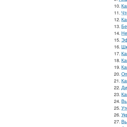
10.
Ка
11.
Чт
12.
Ка
13.
Бе
14.
Не
15.
Эф
16.
Шк
17.
Ка
18.
Ка
19.
Ка
20.
Оп
21.
Ка
22.
Ди
23.
Ка
24.
Вы
25.
Ут
26.
Ук
27.
Вы