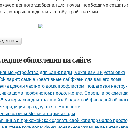
окачественного удобрения для почвы, необходимо создать
ста, которые предполагают обустройство ямы.
ь дальше →
ледние обновления на сайте:
ивные устройства для бани: виды, механизмы и установка
Tok дарит: самые креативные лайфхаки для вашего дома
елка цоколя частного дома профлистом: пошаговая инстру
ивка дома профлистом: продолжение. Советы и рекоменд
-5 материалов для красивой и бюджетной фасадной обшив
ие традиции празднуются в Воронеже
ёные оазисы Москвы: парки и сады
ая ниша в прихожей: как сделать свой коридор более прост
а в стене коридора: функциональное украшение интерьер