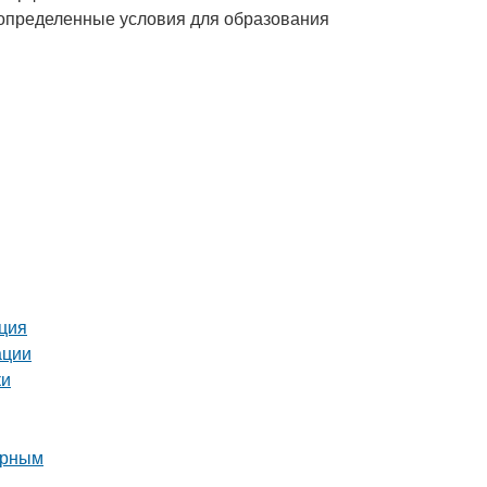
 определенные условия для образования
кция
ации
ки
орным
а