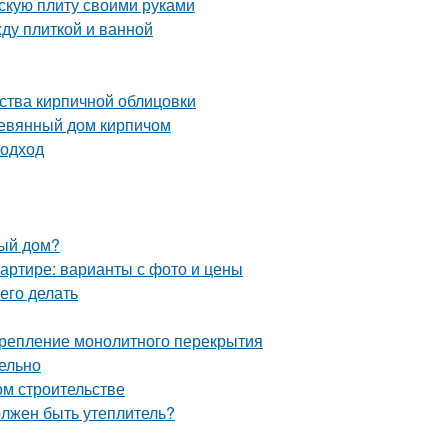
скую плиту своими руками
ду плиткой и ванной
ства кирпичной облицовки
ревянный дом кирпичом
подход
ный дом?
квартире: варианты с фото и цены
его делать
 Крепление монолитного перекрытия
ельно
ом строительстве
олжен быть утеплитель?