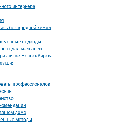
ьного интерьера
ия
тись без вредной химии
временные подходы
омфорт для малышей
 развитие Новосибирска
трукция
советы профессионалов
месяцы
анство
екомендации
 вашем доме
еренные методы