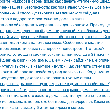
ройте комфорт в своем доме: как сделать утепленную швед
гиенизация и безопасность: как правильно уложить шов меж
рощенный способ установки металлического сайдинга
стро и недорого: строительство дома на заказ
жно ли обкладывать деревянный дом кирпичом. Преимуще
евращаем деревянный дом в кирпичный. Как обложить де
к найти укороченные боковые побеги сосны: практический 
зайн квартиры в панельном доме. Особенности квартир
временные типовые планировки новостроек. Что такое?
роительство дачи своими руками за три месяца и $3 тысячи
йдинг на кирпичном доме. Зачем нужен сайдинг на кирпич
к утеплить стену в квартире изнутри. Как утеплить стену в 
нолитный пояс по газобетону под перекрытия. Когда нужно 
 искусства до декора: как заполнить пустые стены
к сделать армопояс под перекрытие в доме из газобетона.
роительный гид: создание коника на крыше дома самостоят
оект пятиэтажного жилого дома: все, что нужно знать о нов
к использовать пеноплекс без вреда для здоровья. Каким д
к вычислить высоту 5-этажного дома в метрах