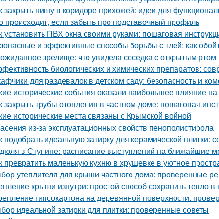
к закрыть нишу в коридоре прихожей: идеи для функционал
о происходит, если забыть про подставочный профиль
к установить ПВХ окна своими руками: пошаговая инструкц
зопасные и эффективные способы борьбы с тлей: как обой
ожиданное зрелище: что увидела соседка с открытым ртом
фективность биологических и химических препаратов: со
афчики для раздевалок в детском саду: безопасность и к
кие исторические события оказали наибольшее влияние на
к закрыть трубы отопления в частном доме: пошаговая инс
кие исторические места связаны с Крымской войной
асения из-за эксплуатационных свойств пенополистирола
к подобрать идеальную затирку для керамической плитки: 
дюля в Ступине: расписание выступлений на ближайшие 
к превратить маленькую кухню в хрущевке в уютное простр
бор утеплителя для крыши частного дома: проверенные р
епление крыши изнутри: простой способ сохранить тепло в
репление гипсокартона на деревянной поверхности: пров
бор идеальной затирки для плитки: проверенные советы