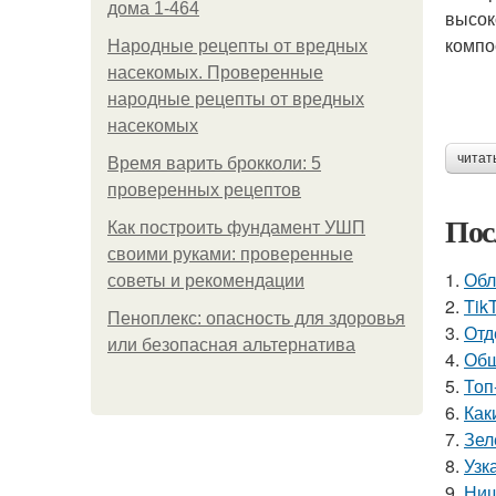
дома 1-464
высок
компо
Народные рецепты от вредных
насекомых. Проверенные
народные рецепты от вредных
насекомых
читат
Время варить брокколи: 5
проверенных рецептов
Пос
Как построить фундамент УШП
своими руками: проверенные
1.
Обл
советы и рекомендации
2.
Tik
Пеноплекс: опасность для здоровья
3.
Отд
или безопасная альтернатива
4.
Обш
5.
Топ
6.
Как
7.
Зел
8.
Узк
9.
Ниш