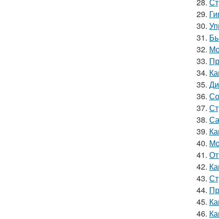
28.
Ст
29.
Ги
30.
Уп
31.
Бы
32.
Мо
33.
Пр
34.
Ка
35.
Ди
36.
Со
37.
Ст
38.
Са
39.
Ка
40.
Мо
41.
От
42.
Ка
43.
Ст
44.
Пр
45.
Ка
46.
Ка