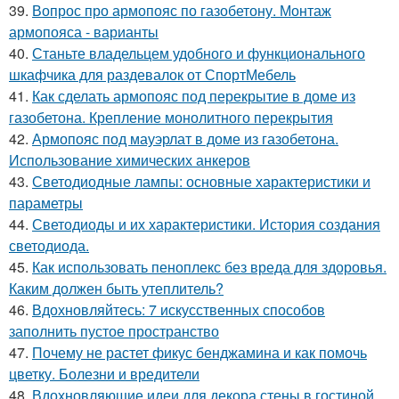
39.
Вопрос про армопояс по газобетону. Монтаж
армопояса - варианты
40.
Станьте владельцем удобного и функционального
шкафчика для раздевалок от СпортМебель
41.
Как сделать армопояс под перекрытие в доме из
газобетона. Крепление монолитного перекрытия
42.
Армопояс под мауэрлат в доме из газобетона.
Использование химических анкеров
43.
Светодиодные лампы: основные характеристики и
параметры
44.
Светодиоды и их характеристики. История создания
светодиода.
45.
Как использовать пеноплекс без вреда для здоровья.
Каким должен быть утеплитель?
46.
Вдохновляйтесь: 7 искусственных способов
заполнить пустое пространство
47.
Почему не растет фикус бенджамина и как помочь
цветку. Болезни и вредители
48.
Вдохновляющие идеи для декора стены в гостиной