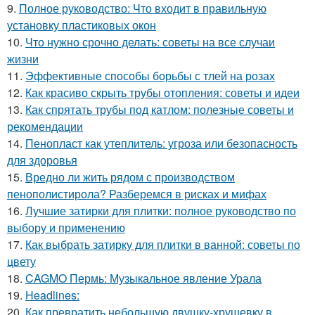
9.
Полное руководство: Что входит в правильную
установку пластиковых окон
10.
Что нужно срочно делать: советы на все случаи
жизни
11.
Эффективные способы борьбы с тлей на розах
12.
Как красиво скрыть трубы отопления: советы и идеи
13.
Как спрятать трубы под катлом: полезные советы и
рекомендации
14.
Пенопласт как утеплитель: угроза или безопасность
для здоровья
15.
Вредно ли жить рядом с производством
пенополистирола? Разберемся в рисках и мифах
16.
Лучшие затирки для плитки: полное руководство по
выбору и применению
17.
Как выбрать затирку для плитки в ванной: советы по
цвету
18.
CAGMO Пермь: Музыкальное явление Урала
19.
Headlines:
20.
Как превратить небольшую двушку-хрущевку в