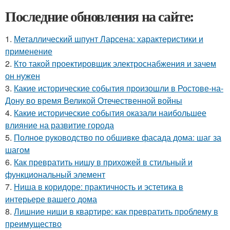
Последние обновления на сайте:
1.
Металлический шпунт Ларсена: характеристики и
применение
2.
Кто такой проектировщик электроснабжения и зачем
он нужен
3.
Какие исторические события произошли в Ростове-на-
Дону во время Великой Отечественной войны
4.
Какие исторические события оказали наибольшее
влияние на развитие города
5.
Полное руководство по обшивке фасада дома: шаг за
шагом
6.
Как превратить нишу в прихожей в стильный и
функциональный элемент
7.
Ниша в коридоре: практичность и эстетика в
интерьере вашего дома
8.
Лишние ниши в квартире: как превратить проблему в
преимущество