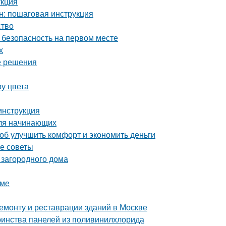
укция
н: пошаговая инструкция
ство
 безопасность на первом месте
х
е решения
ру цвета
инструкция
для начинающих
об улучшить комфорт и экономить деньги
ие советы
 загородного дома
оме
монту и реставрации зданий в Москве
оинства панелей из поливинилхлорида