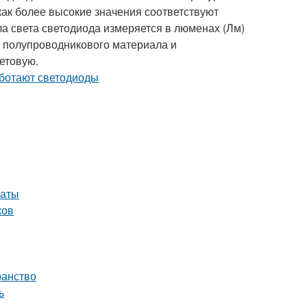
 как более высокие значения соответствуют
ла света светодиода измеряется в люменах (Лм)
ти полупроводникового материала и
етовую.
наты
ков
ранство
ь