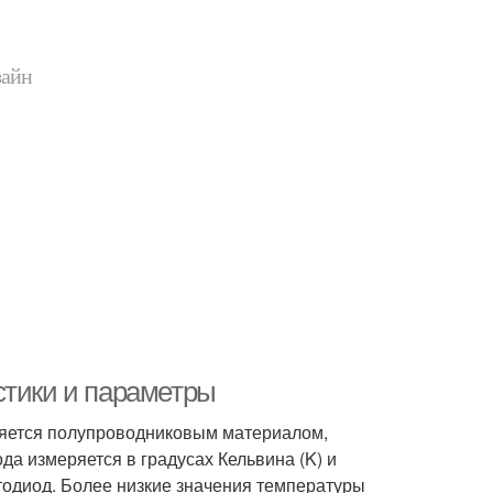
зайн
стики и параметры
еляется полупроводниковым материалом,
да измеряется в градусах Кельвина (K) и
етодиод. Более низкие значения температуры