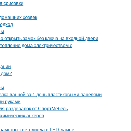
я срисовки
 домашних хозяек
подход
цы
о открыть замок без ключа на входной двери
топление дома электричеством с
дации
 дом?
ры
делка ванной за 1 день пластиковыми панелями
ми руками
ля раздевалок от СпортМебель
 химических анкеров
 параметры светодиода в LED-лампе