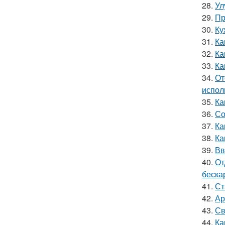
28.
Ул
29.
Пр
30.
Ку
31.
Ка
32.
Ка
33.
Ка
34.
От
испол
35.
Ка
36.
Со
37.
Ка
38.
Ка
39.
Вв
40.
От
беска
41.
Ст
42.
Ар
43.
Св
44.
Ка