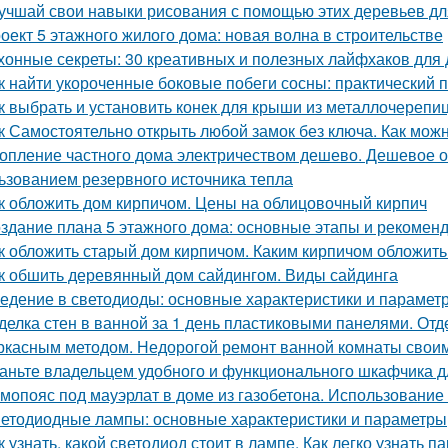
учшай свои навыки рисования с помощью этих деревьев дл
оект 5 этажного жилого дома: новая волна в строительстве
хонные секреты: 30 креативных и полезных лайфхаков для
к найти укороченные боковые побеги сосны: практический 
к выбрать и установить конек для крыши из металлочерепи
к Самостоятельно открыть любой замок без ключа. Как можн
опление частного дома электричеством дешево. Дешевое о
ьзованием резервного источника тепла
к обложить дом кирпичом. Цены на облицовочный кирпич
здание плана 5 этажного дома: основные этапы и рекомен
к обложить старый дом кирпичом. Каким кирпичом обложить
к обшить деревянный дом сайдингом. Виды сайдинга
едение в светодиоды: основные характеристики и парамет
делка стен в ванной за 1 день пластиковыми панелями. От
ркасным методом. Недорогой ремонт ванной комнаты свои
аньте владельцем удобного и функционального шкафчика д
мопояс под мауэрлат в доме из газобетона. Использование
етодиодные лампы: основные характеристики и параметры
к узнать, какой светодиод стоит в лампе. Как легко узнать