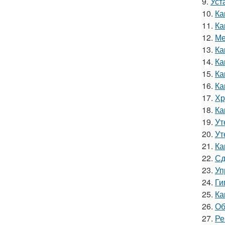
9.
Уст
10.
Ка
11.
Ка
12.
Ме
13.
Ка
14.
Ка
15.
Ка
16.
Ка
17.
Хр
18.
Ка
19.
Ут
20.
Ут
21.
Ка
22.
Сд
23.
Уп
24.
Ги
25.
Ка
26.
Об
27.
Ре