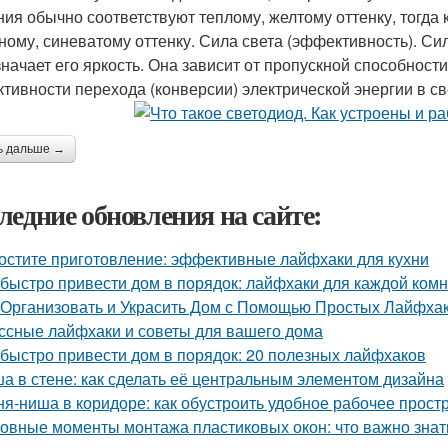
ния обычно соответствуют теплому, желтому оттенку, тогда
ному, синеватому оттенку. Сила света (эффективность). Си
значает его яркость. Она зависит от пропускной способнос
тивности перехода (конверсии) электрической энергии в св
ь дальше →
ледние обновления на сайте:
остите приготовление: эффективные лайфхаки для кухни
 быстро привести дом в порядок: лайфхаки для каждой ком
 Организовать и Украсить Дом с Помощью Простых Лайфха
ссные лайфхаки и советы для вашего дома
 быстро привести дом в порядок: 20 полезных лайфхаков
а в стене: как сделать её центральным элементом дизайна
ня-ниша в коридоре: как обустроить удобное рабочее прост
овные моменты монтажа пластиковых окон: что важно знат