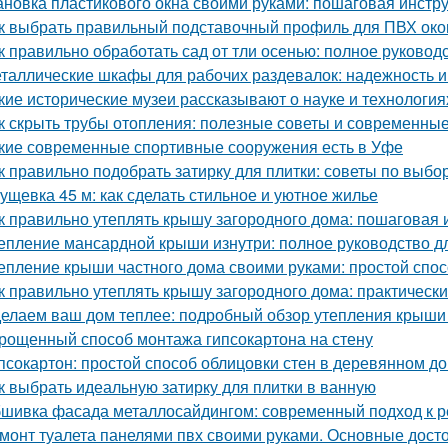
ановка пластикового окна своими руками: пошаговая инстр
к выбрать правильный подставочный профиль для ПВХ око
к правильно обработать сад от тли осенью: полное руковод
таллические шкафы для рабочих раздевалок: надежность и
кие исторические музеи рассказывают о науке и технология
к скрыть трубы отопления: полезные советы и современны
кие современные спортивные сооружения есть в Уфе
к правильно подобрать затирку для плитки: советы по выбо
ущевка 45 м: как сделать стильное и уютное жилье
к правильно утеплять крышу загородного дома: пошаговая 
епление мансардной крыши изнутри: полное руководство 
епление крыши частного дома своими руками: простой спос
к правильно утеплять крышу загородного дома: практическ
елаем ваш дом теплее: подробный обзор утепления крыши
рощенный способ монтажа гипсокартона на стену
псокартон: простой способ облицовки стен в деревянном д
к выбрать идеальную затирку для плитки в ванную
шивка фасада металлосайдингом: современный подход к ре
монт туалета панелями пвх своими руками. Основные дост