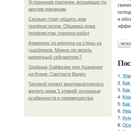
Устранение протечек, возникших по
свече
другим причинам
холод
и обо
Сколько стоит обшить дом
эффек
профнастилом. Обшивка дома
профлистом: порядок работ
Армопояс из кирпича на стены из
читат
газоблоков. Можно ли делать
кирпичный сейсмопояс?
Пос
Удобные Лайфхаки для Хранения
на Кухне: Смотрите Видео
1.
Упр
2.
Как
Типовой проект многоквартирного
3.
Как
жилого дома 5 этажей: основные
4.
Кла
особенности и преимущества
5.
Как
6.
Ниш
7.
Кух
8.
Осн