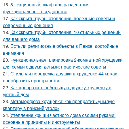
16.
5-секционный шкаф для раздевалки:
функциональность и удобство
17.
Как скрыть трубы отопления: полезные советы и
современные решения
18.
Как скрыть трубы отопления: 10 стильных решений
для вашего дома
19.
Есть ли религиозные объекты в Пензе, достойные
внимания
20.
Функциональная планировка 2-комнатной хрущевки
для семьи с двумя детьми: практические советы
21.
Стильная переделка двушки в хрущевке 44 м: как
преобразить пространство
22.
Как превратить небольшую двушку-хрущевку в
уютный дом
23.
Метаморфоза хрущевки: как превратить унылую
квартиру в райский уголок
24.
Утепление крыши частного дома своими руками:
основные принципы и инструменты
25.
Гипсокартон на деревянной обрешетке: возможность