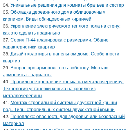
34.
Уникальные решения для комнаты братьев и сестер
35.
Обкладка деревянного дома облицовочным
кирпичом. Виды облицовочных кирпичей
36.
Укрепление электрического теплого пола на стену:
как это сделать правильно
37.
Серия П-44 планировка с размерами. Общие
характеристики квартир
38.
Дизайн квартиры в панельном доме. Особенности
квартир
39.
Вопрос про армопояс по газобетону. Монтаж
армопояса - варианты
40.
Правильное крепление конька на металлочерепицу.
Технология установки конька на кровлю из
металлочерепицы
41.
Монтаж стропильной системы двускатной крыши
под.. Типы стропильных систем двухскатной крыши
42.
Пеноплекс: опасность для здоровья или безопасный
материал