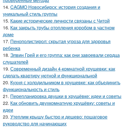
проверенные методы
14.
CAGMO Новосибирск: история создания и
уникальный стиль группы
15.
Какие исторические личности связаны с Читой
16.
Как закрыть трубы отопления коробом в частном
доме
17.
Пенополистирол: скрытая угроза для здоровья
ребенка
18.
Элвин Грей и его группа: как они завоевали сердца
слушателей
19.
Современный дизайн 4-комнатной хрущевки: как
сделать квартиру уютной и функциональной
20.
Кухня с холодильником в хрущевке: как объединить
функциональность и стиль
21.
Перепланировка двушки в хрущёвке: идеи и советы
22.
Как обновить двухкомнатную хрущёвку: советы и
идеи
23.
Утеплим крышу быстро и дешево: пошаговое
руководство для начинающих