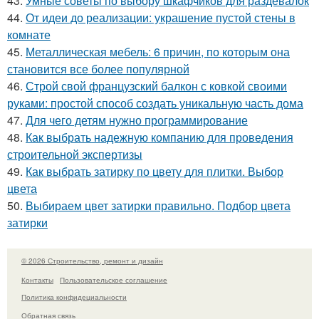
43.
Умные советы по выбору шкафчиков для раздевалок
44.
От идеи до реализации: украшение пустой стены в
комнате
45.
Металлическая мебель: 6 причин, по которым она
становится все более популярной
46.
Строй свой французский балкон с ковкой своими
руками: простой способ создать уникальную часть дома
47.
Для чего детям нужно программирование
48.
Как выбрать надежную компанию для проведения
строительной экспертизы
49.
Как выбрать затирку по цвету для плитки. Выбор
цвета
50.
Выбираем цвет затирки правильно. Подбор цвета
затирки
© 2026 Строительство, ремонт и дизайн
Контакты
Пользовательское соглашение
Политика конфидециальности
Обратная связь