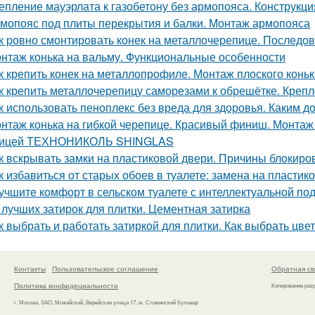
епление мауэрлата к газобетону без армопояса. Конструкци
мопояс под плиты перекрытия и балки. Монтаж армопояса
к ровно смонтировать конек на металлочерепице. Последов
нтаж конька на вальму. Функциональные особенности
к крепить конек на металлопрофиле. Монтаж плоского конь
к крепить металлочерепицу саморезами к обрешётке. Креп
к использовать пеноплекс без вреда для здоровья. Каким д
нтаж конька на гибкой черепице. Красивый финиш. Монтаж к
пицей ТЕХНОНИКОЛЬ SHINGLAS
к вскрывать замки на пластиковой двери. Причины блокиро
к избавиться от старых обоев в туалете: замена на пласти
учшите комфорт в сельском туалете с интеллектуальной под
 лучших затирок для плитки. Цементная затирка
к выбрать и работать затиркой для плитки. Как выбрать цвет
Контакты
Пользовательское соглашение
Обратная св
Политика конфидециальности
Копирование раз
г. Москва, ЗАО, Можайский, Верейская улица 17, м. Славянский бульвар