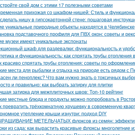
стройте свой дом с этими 17 полезными советами
ременная прихожая со шкафом-нишей: Стиль и функционал
 сделать нишу в гипсокартонной стене: пошаговая инструкц
ие уникальные природные объекты находятся в Челябинске
ановка подставочного профиля для ПВХ окон: советы и ре
ие музеи имеют уникальные экспонаты
екционный шкаф для раздевалки: функциональность и удоб
тетика и функциональность: как спрятать трубы отопления 
к красиво спрятать трубы отопления: советы по оформлен
кие места для рыбалки и отдыха на природе есть рядом с П
асен ли пеноплекс? Что вам нужно знать о токсичных выбр
осто и правильно: как выбрать затирку для плитки
чшая затирка для межплиточных швов: Топ-10 рейтинг
кие местные блюда и продукты можно попробовать в Росто
к превратить трёхкомнатную хрущевку в современную квар
ономное утепление крыши изнутри: подход DIY
РАЩИВАНИЕ МЕТЕЛЬЧАТЫХ флоксов из семян: эффектив
оки из сада: как вырастить красивые флоксы многолетние и