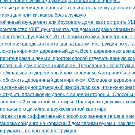
спитывание Флокса Друммонда: Пошаговый процесс
етные решения для ванной: как выбрать затирку для плитк
тирка для плитки: как выбрать лучшую
тойчивый фундамент для брусового дома: как построить У
роительство УШП фундамента для дома и гаража своими р
к построить фундамент УШП своими руками: проверенные 
епленная шведская плита шаг за шагом: инструкция по уст
ложить кирпичом деревянный дом. Все о деревянных дома
регите время и деньги: простой способ отделать ванную к
ревянный дом обложен кирпичом. Требования к конструкци
к обкладывают деревянный дом кирпичом. Как правильно 
к обложить деревянный дом кирпичом. Облицовка деревянн
ти этажный одноподъездный жилой дом: все, что нужно знат
к открыть пластиковую дверь с лицевой стороны.. Способы
анировка 2-комнатной квартиры. Планировка двушки: схемы
ионального дизайна в двухкомнатной квартире
огрев стены: эффективный способ сохранения тепла в по
тановка сайдинга на каркасный дом своими руками. Как ле
и руками – пошаговая инструкция