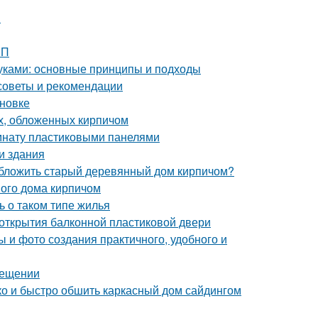
и
ШП
уками: основные принципы и подходы
советы и рекомендации
ановке
х, обложенных кирпичом
омнату пластиковыми панелями
и здания
обложить старый деревянный дом кирпичом?
ого дома кирпичом
ь о таком типе жилья
 открытия балконной пластиковой двери
 и фото создания практичного, удобного и
мещении
гко и быстро обшить каркасный дом сайдингом