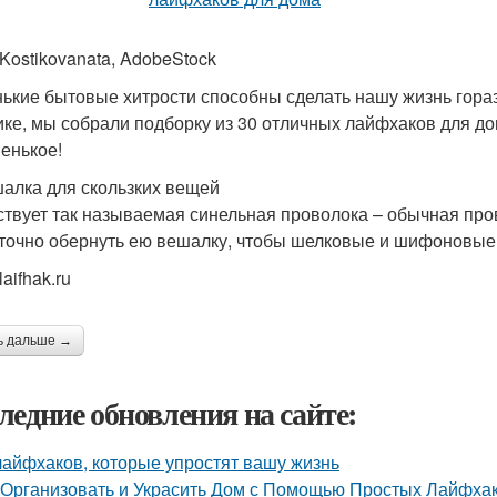
 Kostikovanata, AdobeStock
ькие бытовые хитрости способны сделать нашу жизнь горазд
ике, мы собрали подборку из 30 отличных лайфхаков для до
венькое!
шалка для скользких вещей
твует так называемая синельная проволока – обычная пров
точно обернуть ею вешалку, чтобы шелковые и шифоновые 
laifhak.ru
ь дальше →
ледние обновления на сайте:
лайфхаков, которые упростят вашу жизнь
 Организовать и Украсить Дом с Помощью Простых Лайфха