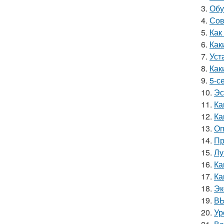
3.
Обу
4.
Сов
5.
Как
6.
Как
7.
Уст
8.
Как
9.
5-с
10.
Эс
11.
Ка
12.
Ка
13.
Оп
14.
Пр
15.
Лу
16.
Ка
17.
Ка
18.
Эк
19.
ВЫ
20.
Ур