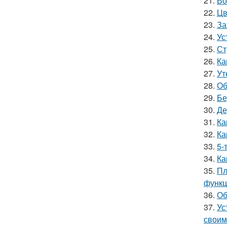
21.
Во
22.
Цв
23.
За
24.
Ус
25.
Ст
26.
Ка
27.
Ут
28.
Об
29.
Бе
30.
Де
31.
Ка
32.
Ка
33.
5-
34.
Ка
35.
Пл
функц
36.
Об
37.
Ус
своим