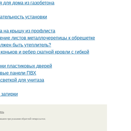
я для дома из газобетона
ательность установки
ка на крышу из профлиста
ление листов металлочерепицы к обрешетке
олжен быть утеплитель?
оньков и ребер скатной кровли с гибкой
вки пластиковых дверей
ковые панели ПВХ
светкой для унитаза
 затирки
язь
решено при указании обратной гиперссылки.