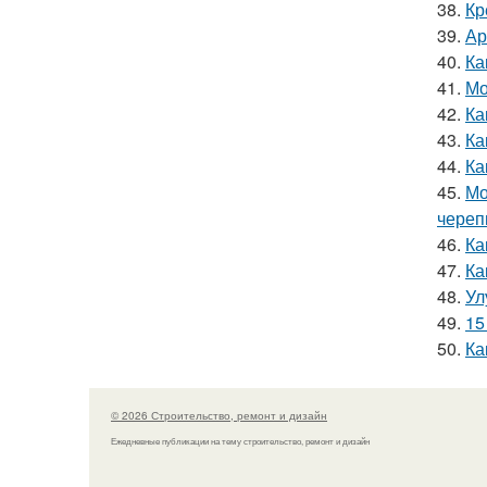
38.
Кр
39.
Ар
40.
Ка
41.
Мо
42.
Ка
43.
Ка
44.
Ка
45.
Мо
чере
46.
Ка
47.
Ка
48.
Ул
49.
15
50.
Ка
© 2026 Строительство, ремонт и дизайн
Ежедневные публикации на тему строительство, ремонт и дизайн