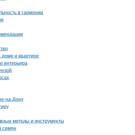
ьность в гармонии
ия
комендации
ство
в доме и квартире
ию интерьера
ензой
осах
ве-на-Дону
тиру
ные методы и инструменты
з семян