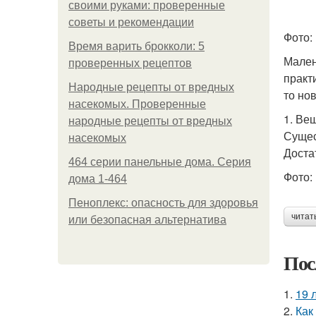
своими руками: проверенные
советы и рекомендации
Фото:
Время варить брокколи: 5
Мален
проверенных рецептов
практ
Народные рецепты от вредных
то но
насекомых. Проверенные
1. Ве
народные рецепты от вредных
Сущес
насекомых
Доста
464 серии панельные дома. Серия
Фото: 
дома 1-464
Пеноплекс: опасность для здоровья
читат
или безопасная альтернатива
Пос
1.
19 
2.
Как