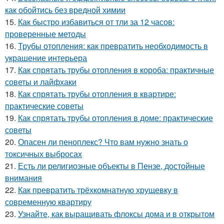
как обойтись без вредной химии
15.
Как быстро избавиться от тли за 12 часов:
проверенные методы
16.
Трубы отопления: как превратить необходимость в
украшение интерьера
17.
Как спрятать трубы отопления в короба: практичные
советы и лайфхаки
18.
Как спрятать трубы отопления в квартире:
практические советы
19.
Как спрятать трубы отопления в доме: практические
советы
20.
Опасен ли пеноплекс? Что вам нужно знать о
токсичных выбросах
21.
Есть ли религиозные объекты в Пензе, достойные
внимания
22.
Как превратить трёхкомнатную хрущевку в
современную квартиру
23.
Узнайте, как выращивать флоксы дома и в открытом