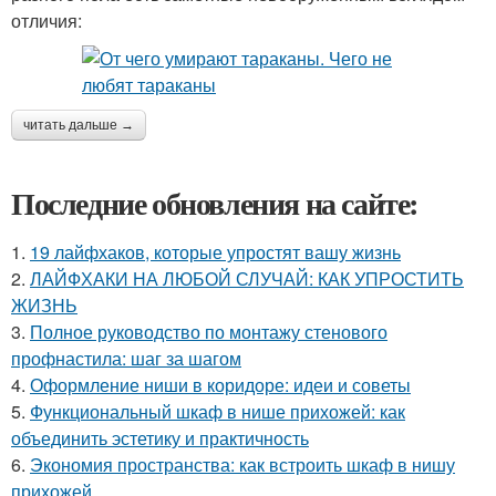
отличия:
читать дальше →
Последние обновления на сайте:
1.
19 лайфхаков, которые упростят вашу жизнь
2.
ЛАЙФХАКИ НА ЛЮБОЙ СЛУЧАЙ: КАК УПРОСТИТЬ
ЖИЗНЬ
3.
Полное руководство по монтажу стенового
профнастила: шаг за шагом
4.
Оформление ниши в коридоре: идеи и советы
5.
Функциональный шкаф в нише прихожей: как
объединить эстетику и практичность
6.
Экономия пространства: как встроить шкаф в нишу
прихожей