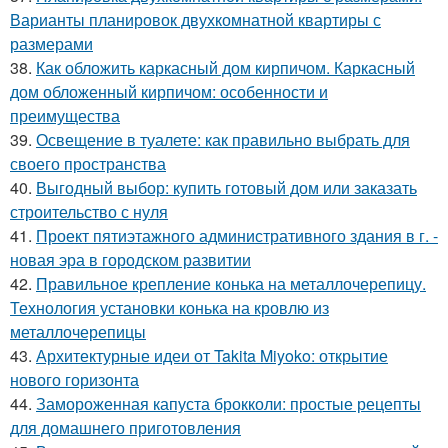
Варианты планировок двухкомнатной квартиры с
размерами
38.
Как обложить каркасный дом кирпичом. Каркасный
дом обложенный кирпичом: особенности и
преимущества
39.
Освещение в туалете: как правильно выбрать для
своего пространства
40.
Выгодный выбор: купить готовый дом или заказать
строительство с нуля
41.
Проект пятиэтажного административного здания в г. -
новая эра в городском развитии
42.
Правильное крепление конька на металлочерепицу.
Технология установки конька на кровлю из
металлочерепицы
43.
Архитектурные идеи от Takita Miyoko: открытие
нового горизонта
44.
Замороженная капуста брокколи: простые рецепты
для домашнего приготовления