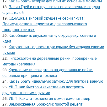
17.
Как выбрать затирку для плитки: основные моменты
18.
Элвин Грей и его группа: как они завоевали сердца
слушателей
19.
Однушка в типовой хрущёвке серии 1-511:
Преимущества и недостатки для современного
городского жителя
20.
Как обновить двухкомнатную хрущёвку: советы и
идеи
21.
Как утеплить односкатную крышу без чердака своими
руками
22.
Гипсокартон на деревянные рейки: проверенные
методы крепления
23.
Крепление гипсокартона на деревянные рейки:
основные принципы и техники
24.
Как выбрать идеальную затирку для плитки в ванную
25.
УШП: как быстро и качественно построить
фундамент своими руками
26.
УШП: Как эта технология может изменить мир
27.
Замороженная брокколи: простой рецепт