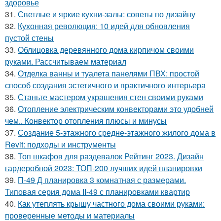
здоровье
31.
Светлые и яркие кухни-залы: советы по дизайну
32.
Кухонная революция: 10 идей для обновления
пустой стены
33.
Облицовка деревянного дома кирпичом своими
руками. Рассчитываем материал
34.
Отделка ванны и туалета панелями ПВХ: простой
способ создания эстетичного и практичного интерьера
35.
Станьте мастером украшения стен своими руками
36.
Отопление электрическим конвекторами это удобней
чем.. Конвектор отопления плюсы и минусы
37.
Создание 5-этажного средне-этажного жилого дома в
Revit: подходы и инструменты
38.
Топ шкафов для раздевалок Рейтинг 2023. Дизайн
гардеробной 2023: ТОП-200 лучших идей планировки
39.
П-49 Д планировка 3 комнатная с размерами.
Типовая серия дома II-49 с планировками квартир
40.
Как утеплять крышу частного дома своими руками:
проверенные методы и материалы