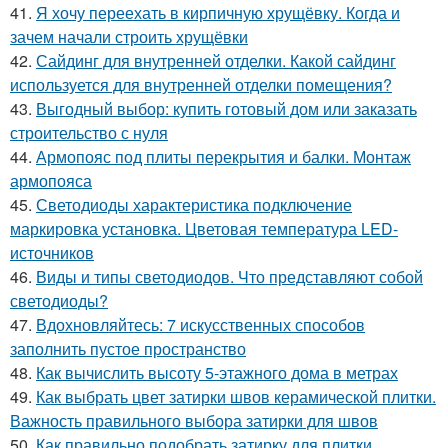
41.
Я хочу переехать в кирпичную хрущёвку. Когда и
зачем начали строить хрущёвки
42.
Сайдинг для внутренней отделки. Какой сайдинг
используется для внутренней отделки помещения?
43.
Выгодный выбор: купить готовый дом или заказать
строительство с нуля
44.
Армопояс под плиты перекрытия и балки. Монтаж
армопояса
45.
Светодиоды характеристика подключение
маркировка установка. Цветовая температура LED-
источников
46.
Виды и типы светодиодов. Что представляют собой
светодиоды?
47.
Вдохновляйтесь: 7 искусственных способов
заполнить пустое пространство
48.
Как вычислить высоту 5-этажного дома в метрах
49.
Как выбрать цвет затирки швов керамической плитки.
Важность правильного выбора затирки для швов
50.
Как правильно подобрать затирку для плитки.