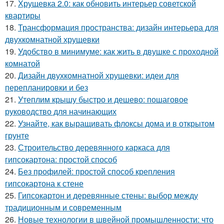
17.
Хрущевка 2.0: как обновить интерьер советской
квартиры
18.
Трансформация пространства: дизайн интерьера для
двухкомнатной хрущевки
19.
Удобство в минимуме: как жить в двушке с проходной
комнатой
20.
Дизайн двухкомнатной хрущевки: идеи для
перепланировки и без
21.
Утеплим крышу быстро и дешево: пошаговое
руководство для начинающих
22.
Узнайте, как выращивать флоксы дома и в открытом
грунте
23.
Строительство деревянного каркаса для
гипсокартона: простой способ
24.
Без профилей: простой способ крепления
гипсокартона к стене
25.
Гипсокартон и деревянные стены: выбор между
традиционным и современным
26.
Новые технологии в швейной промышленности: что