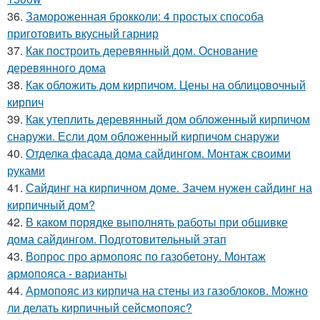
36.
Замороженная брокколи: 4 простых способа
приготовить вкусный гарнир
37.
Как построить деревянный дом. Основание
деревянного дома
38.
Как обложить дом кирпичом. Цены на облицовочный
кирпич
39.
Как утеплить деревянный дом обложенный кирпичом
снаружи. Если дом обложенный кирпичом снаружи
40.
Отделка фасада дома сайдингом. Монтаж своими
руками
41.
Сайдинг на кирпичном доме. Зачем нужен сайдинг на
кирпичный дом?
42.
В каком порядке выполнять работы при обшивке
дома сайдингом. Подготовительный этап
43.
Вопрос про армопояс по газобетону. Монтаж
армопояса - варианты
44.
Армопояс из кирпича на стены из газоблоков. Можно
ли делать кирпичный сейсмопояс?