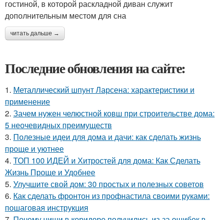
гостиной, в которой раскладной диван служит
дополнительным местом для сна
читать дальше →
Последние обновления на сайте:
1.
Металлический шпунт Ларсена: характеристики и
применение
2.
Зачем нужен челюстной ковш при строительстве дома:
5 неочевидных преимуществ
3.
Полезные идеи для дома и дачи: как сделать жизнь
проще и уютнее
4.
ТОП 100 ИДЕЙ и Хитростей для дома: Как Сделать
Жизнь Проще и Удобнее
5.
Улучшите свой дом: 30 простых и полезных советов
6.
Как сделать фронтон из профнастила своими руками:
пошаговая инструкция
7.
Почему ниши в коридоре получились из-за ошибок в