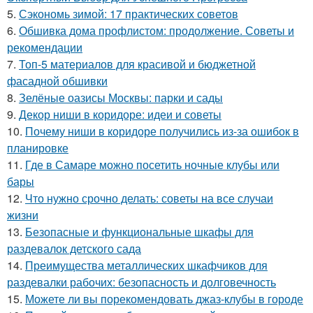
5.
Сэкономь зимой: 17 практических советов
6.
Обшивка дома профлистом: продолжение. Советы и
рекомендации
7.
Топ-5 материалов для красивой и бюджетной
фасадной обшивки
8.
Зелёные оазисы Москвы: парки и сады
9.
Декор ниши в коридоре: идеи и советы
10.
Почему ниши в коридоре получились из-за ошибок в
планировке
11.
Где в Самаре можно посетить ночные клубы или
бары
12.
Что нужно срочно делать: советы на все случаи
жизни
13.
Безопасные и функциональные шкафы для
раздевалок детского сада
14.
Преимущества металлических шкафчиков для
раздевалки рабочих: безопасность и долговечность
15.
Можете ли вы порекомендовать джаз-клубы в городе