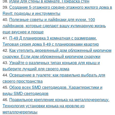
38.
Идеи для стены в комнате. Покраска стен
39.
Создание 5-этажного средне-этажного жилого дома в
Revit: подходы и инструменты
40.
Полезные советы и лайфхаки для кухни. 100
лайфхаков, которые сделают вашу кулинарную жизнь
еще вкуснее и проще
41.
П-49 Д планировка 3 комнатная с размерами.
Типовая серия дома II-49 с планировками квартир
42.
Как утеплить деревянный дом обложенный кирпичом
снаружи. Если дом обложенный кирпичом снаружи
43.
Узнайте о различных типах коньков для крыш и
выберите лучший для своего дома
44.
Освещение в туалете: как правильно выбрать для
своего пространства
45.
Обзор всех SMD светодиодов. Характеристики и
виды SMD-светодиодов
46.
Правильное крепление конька на металлочерепицу.
Технология установки конька на кровлю из
металлочерепицы