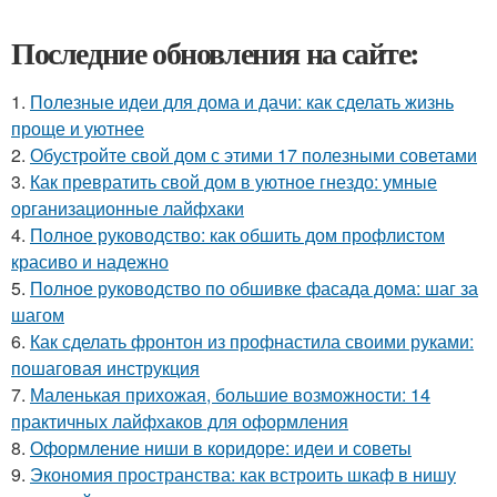
Последние обновления на сайте:
1.
Полезные идеи для дома и дачи: как сделать жизнь
проще и уютнее
2.
Обустройте свой дом с этими 17 полезными советами
3.
Как превратить свой дом в уютное гнездо: умные
организационные лайфхаки
4.
Полное руководство: как обшить дом профлистом
красиво и надежно
5.
Полное руководство по обшивке фасада дома: шаг за
шагом
6.
Как сделать фронтон из профнастила своими руками:
пошаговая инструкция
7.
Маленькая прихожая, большие возможности: 14
практичных лайфхаков для оформления
8.
Оформление ниши в коридоре: идеи и советы
9.
Экономия пространства: как встроить шкаф в нишу