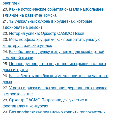
религией
20.
Какие исторические события оказали наибольшее
влияние на развитие Томска
21.
12 уникальных кухонь в хрущевках, которые
вдохновят на ремонт
22.
История успеха: Оркестр CAGMO Псков
23.
Метаморфоза хрущевки: как превратить унылую
квартиру в райский уголок
24.
Как обставить двушку в хрущевке для комфортной
семейной жизни
25.
Полное руководство по утеплению крыши частного
дома изнутри
26.
Как избежать ошибок при утеплении крыши частного
дома
27.
Угрозы и риски использования деревянного каркаса
в строительстве
28.
Оркестр CAGMO Петрозаводск: участие в
фестивалях и конкурсах
29.
Без профиля: как правильно крепить гипсокартон к