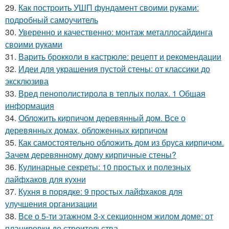
29.
Как построить УШП фундамент своими руками:
подробный самоучитель
30.
Уверенно и качественно: монтаж металлосайдинга
своими руками
31.
Варить брокколи в кастрюле: рецепт и рекомендации
32.
Идеи для украшения пустой стены: от классики до
эксклюзива
33.
Вред пенополистирола в теплых полах. 1 Общая
информация
34.
Обложить кирпичом деревянный дом. Все о
деревянных домах, обложенных кирпичом
35.
Как самостоятельно обложить дом из бруса кирпичом.
Зачем деревянному дому кирпичные стены?
36.
Кулинарные секреты: 10 простых и полезных
лайфхаков для кухни
37.
Кухня в порядке: 9 простых лайфхаков для
улучшения организации
38.
Все о 5-ти этажном 3-х секционном жилом доме: от
планировки до строительства