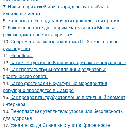
7.
Ниша в прихожей или в коридоре: как выбрать
идеальное место
8.
Запенивать ли подставочный профиль: за и против
9.
Какие основные достопримечательности Москвы
рекомендуют посетить туристам
10.
Современные методы монтажа ПВХ окон: полное
руководство
11.
Headlines:
12.
Какие экскурсии по Калининграду самые популярные
13.
Как спрятать трубы отопления и радиаторы:
практические советы
14.
Какие фестивали и культурные мероприятия
регулярно проводятся в Самаре
15.
Как превратить трубу отопления в стильный элемент
интерьера
16.
Пенопласт как утеплитель: угроза или безопасность
для здоровья
17.
Узнайте, когда Слава выступит в Красноярске