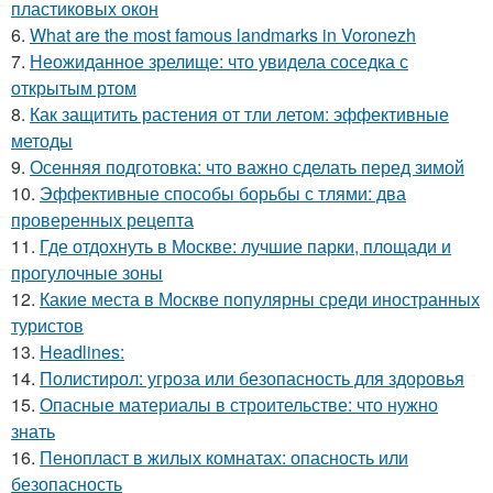
пластиковых окон
6.
What are the most famous landmarks in Voronezh
7.
Неожиданное зрелище: что увидела соседка с
открытым ртом
8.
Как защитить растения от тли летом: эффективные
методы
9.
Осенняя подготовка: что важно сделать перед зимой
10.
Эффективные способы борьбы с тлями: два
проверенных рецепта
11.
Где отдохнуть в Москве: лучшие парки, площади и
прогулочные зоны
12.
Какие места в Москве популярны среди иностранных
туристов
13.
Headlines:
14.
Полистирол: угроза или безопасность для здоровья
15.
Опасные материалы в строительстве: что нужно
знать
16.
Пенопласт в жилых комнатах: опасность или
безопасность