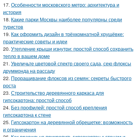
17.
Особенности московского метро: архитектура и
история
18.
Какие парки Москвы наиболее популярны среди
туристов
19.
Как оформить дизайн в трёхкомнатной хрущёвке:
практические советы и идеи
20.
Утепление крыши изнутри: простой способ сохранить
тепло в вашем доме
21.
Увеличьте цветовой спектр своего сада, сею флоксы
друммонда на рассаду
22.
Проращивание флоксов из семян: секреты быстрого
роста
23.
Строительство деревянного каркаса для
гипсокартона: простой способ
24.
Без профилей: простой способ крепления
гипсокартона к стене
25.
Гипсокартон на деревянной обрешетке: возможность
и ограничения
26.
Как правильно прикрепить гипсокартон к стенам и