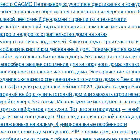
кестр CAGMO Петрозаводск: участие в фестивалях и конку
офессиональная обрезка под гипсокартон из деревянного бр
левой ленточный фундамент: принципы и технологии
учшайте внешний вид вашего дома с помощью металлическ
стро и недорого: строительство дома на заказ
мфортная жизнь под землёй. Какая выгода строительства 
к обложить кирпичом деревянный дом. Преимущества каме
найте, как открыть балконную дверь без помощи специалис
ергосберегающее отопление для загородного дома: как эко
нвекторное отопление частного дома. Электрические конве
здание 5-этажного средне-этажного жилого дома в Revit: 
п шкафов для раздевалок Рейтинг 2023. Дизайн гардеробн
годный выбор: купить готовый дом или заказать строительс
кройте дверь без ключа. Используемые инструменты и под
 крутых лайфхаков для кухни. Тот, кто это придумал, – гени
ды и типы светодиодов. Что представляют собой светодио
нтаж конька на вальму. Функциональные особенности
 чего построить дом недорого. SIP: строим дом, как констру
к избавиться от старых обоев в туалете: замена на пласти