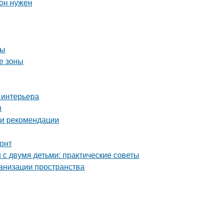
 он нужен
ды
е зоны
 интерьера
и
 и рекомендации
онт
с двумя детьми: практические советы
ганизации пространства