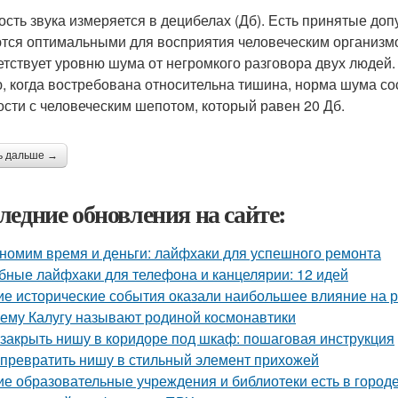
ость звука измеряется в децибелах (Дб). Есть принятые до
тся оптимальными для восприятия человеческим организмом
етствует уровню шума от негромкого разговора двух людей. 
, когда востребована относительна тишина, норма шума сос
ости с человеческим шепотом, который равен 20 Дб.
ь дальше →
ледние обновления на сайте:
номим время и деньги: лайфхаки для успешного ремонта
бные лайфхаки для телефона и канцелярии: 12 идей
ие исторические события оказали наибольшее влияние на 
ему Калугу называют родиной космонавтики
 закрыть нишу в коридоре под шкаф: пошаговая инструкция
 превратить нишу в стильный элемент прихожей
ие образовательные учреждения и библиотеки есть в город