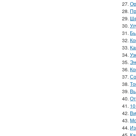
27.
Ор
28.
Пр
29.
Ще
30.
Ул
31.
Бы
32.
Ко
33.
Ка
34.
Уз
35.
Эн
36.
Ко
37.
Со
38.
То
39.
Вы
40.
От
41.
10
42.
Ви
43.
Мо
44.
Из
45.
Ка