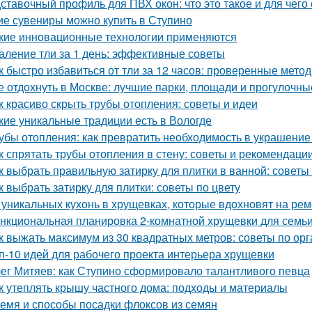
ставочный профиль для ПВХ окон: что это такое и для чего
ие сувениры можно купить в Ступино
кие инновационные технологии применяются
аление тли за 1 день: эффективные советы
к быстро избавиться от тли за 12 часов: проверенные мето
е отдохнуть в Москве: лучшие парки, площади и прогулочны
к красиво скрыть трубы отопления: советы и идеи
кие уникальные традиции есть в Вологде
убы отопления: как превратить необходимость в украшение
к спрятать трубы отопления в стену: советы и рекомендаци
к выбрать правильную затирку для плитки в ванной: советы
к выбрать затирку для плитки: советы по цвету
 уникальных кухонь в хрущевках, которые вдохновят на рем
нкциональная планировка 2-комнатной хрущевки для семьи 
к выжать максимум из 30 квадратных метров: советы по ор
п-10 идей для рабочего проекта интерьера хрущевки
ег Митяев: как Ступино сформировало талантливого певца
к утеплять крышу частного дома: подходы и материалы
емя и способы посадки флоксов из семян