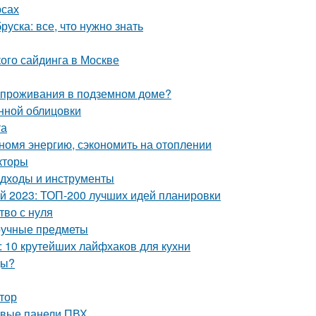
рсах
уска: все, что нужно знать
ого сайдинга в Москве
и проживания в подземном доме?
нной облицовки
та
номя энергию, сэкономить на отоплении
кторы
подходы и инструменты
ой 2023: ТОП-200 лучших идей планировки
тво с нуля
ручные предметы
й: 10 крутейших лайфхаков для кухни
ды?
ктор
ковые панели ПВХ