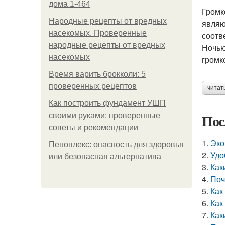
дома 1-464
Громк
Народные рецепты от вредных
являю
насекомых. Проверенные
соотв
народные рецепты от вредных
Ночью
насекомых
громк
Время варить брокколи: 5
проверенных рецептов
читат
Как построить фундамент УШП
Пос
своими руками: проверенные
советы и рекомендации
1.
Эко
Пеноплекс: опасность для здоровья
2.
Удо
или безопасная альтернатива
3.
Как
4.
Поч
5.
Как
6.
Как
7.
Как