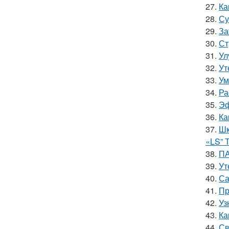
27.
Ка
28.
Су
29.
За
30.
Ст
31.
Ул
32.
Ут
33.
Ум
34.
Ра
35.
Эф
36.
Ка
37.
Шк
«LS” 
38.
ПА
39.
Ут
40.
Са
41.
Пр
42.
Уз
43.
Ка
44.
Св