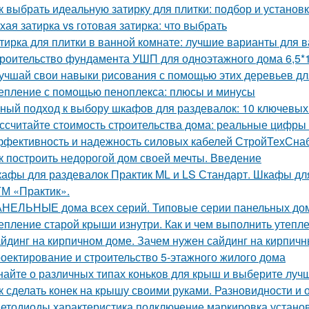
к выбрать идеальную затирку для плитки: подбор и установ
хая затирка vs готовая затирка: что выбрать
тирка для плитки в ванной комнате: лучшие варианты для 
роительство фундамента УШП для одноэтажного дома 6,5*1
учшай свои навыки рисования с помощью этих деревьев дл
епление с помощью пеноплекса: плюсы и минусы
ный подход к выбору шкафов для раздевалок: 10 ключевых
ссчитайте стоимость строительства дома: реальные цифры
фективность и надежность силовых кабелей СтройТехСна
к построить недорогой дом своей мечты. Введение
афы для раздевалок Практик ML и LS Стандарт. Шкафы для
ТМ «Практик».
НЕЛЬНЫЕ дома всех серий. Типовые серии панельных до
епление старой крыши изнутри. Как и чем выполнить утепл
йдинг на кирпичном доме. Зачем нужен сайдинг на кирпич
оектирование и строительство 5-этажного жилого дома
найте о различных типах коньков для крыш и выберите луч
к сделать конек на крышу своими руками. Разновидности и 
етодиоды характеристика подключение маркировка установ