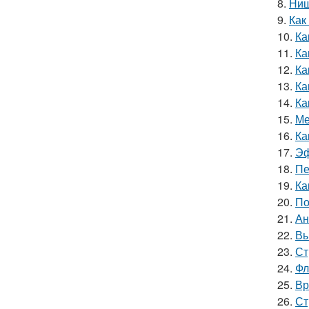
8.
Ниш
9.
Как
10.
Ка
11.
Ка
12.
Ка
13.
Ка
14.
Ка
15.
Ме
16.
Ка
17.
Эф
18.
Пе
19.
Ка
20.
По
21.
Ан
22.
Вы
23.
Ст
24.
Фл
25.
Вр
26.
Ст