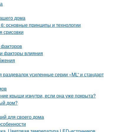
ка
вашего дома
6: основные принципы и технологии
я срисовки
 факторов
 и факторы влияния
бжения
 раздевалок усиленные серии «ML” и стандарт
мов
ение крыши изнутри, если она уже покрыта?
ный дом?
ший для своего дома
особенности
ка. Цветовая температура LED-источников