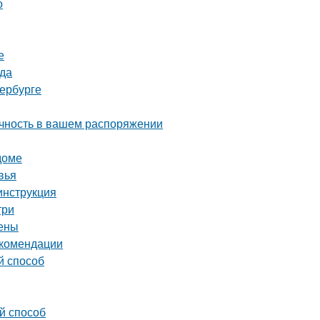
о
е
ада
тербурге
ечность в вашем распоряжении
доме
вья
инструкция
три
цены
екомендации
й способ
й способ