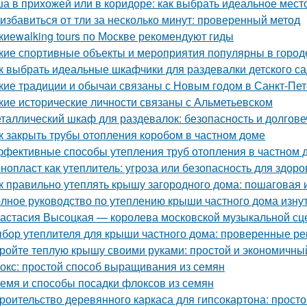
а в прихожей или в коридоре: как выбрать идеальное мест
 избавиться от тли за несколько минут: проверенный метод
киеwalking tours по Москве рекомендуют гиды
кие спортивные объекты и мероприятия популярны в город
к выбрать идеальные шкафчики для раздевалки детского с
кие традиции и обычаи связаны с Новым годом в Санкт-Пе
кие исторические личности связаны с Альметьевском
таллический шкаф для раздевалок: безопасность и долгов
к закрыть трубы отопления коробом в частном доме
фективные способы утепления труб отопления в частном 
нопласт как утеплитель: угроза или безопасность для здоро
к правильно утеплять крышу загородного дома: пошаговая 
лное руководство по утеплению крыши частного дома изну
астасия Высоцкая — королева московской музыкальной с
бор утеплителя для крыши частного дома: проверенные р
ройте теплую крышу своими руками: простой и экономичны
окс: простой способ выращивания из семян
емя и способы посадки флоксов из семян
роительство деревянного каркаса для гипсокартона: просто