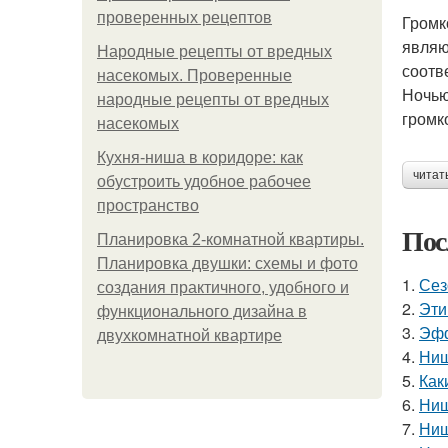
проверенных рецептов
Громк
являю
Народные рецепты от вредных
соотв
насекомых. Проверенные
Ночью
народные рецепты от вредных
громк
насекомых
Кухня-ниша в коридоре: как
читат
обустроить удобное рабочее
пространство
Пос
Планировка 2-комнатной квартиры.
Планировка двушки: схемы и фото
1.
Сез
создания практичного, удобного и
2.
Эти
функционального дизайна в
3.
Эфф
двухкомнатной квартире
4.
Ниш
5.
Как
6.
Ниш
7.
Ниш