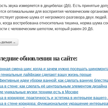
ость звука измеряется в децибелах (Дб). Есть принятые до
тся оптимальными для восприятия человеческим организмом
етствует уровню шума от негромкого разговора двух людей. 
, когда востребована относительна тишина, норма шума сос
ости с человеческим шепотом, который равен 20 Дб.
ь дальше →
ледние обновления на сайте:
онная смена шин: когда и зачем нужно посещать шиномонт
 гениальные лайфхаки сделают вашу жизнь проще
ективные идеи уборки ванной: как сделать ванную блестя
а в стене: как сделать её центральным элементом дизайна
ие уникальные музеи техники есть в Москве
а в коридоре: практичность и эстетика в интерьере вашего
а в стене коридора: функциональное украшение интерьер