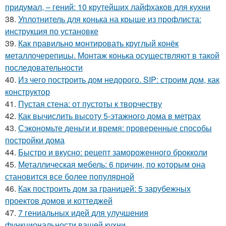
придумал, – гений: 10 крутейших лайфхаков для кухни
38.
Уплотнитель для конька на крыше из профлиста:
инструкция по установке
39.
Как правильно монтировать круглый конёк
металлочерепицы. Монтаж конька осуществляют в такой
последовательности
40.
Из чего построить дом недорого. SIP: строим дом, как
конструктор
41.
Пустая стена: от пустоты к творчеству
42.
Как вычислить высоту 5-этажного дома в метрах
43.
Сэкономьте деньги и время: проверенные способы
постройки дома
44.
Быстро и вкусно: рецепт замороженного брокколи
45.
Металлическая мебель: 6 причин, по которым она
становится все более популярной
46.
Как построить дом за границей: 5 зарубежных
проектов домов и коттеджей
47.
7 гениальных идей для улучшения
функциональности вашей кухни