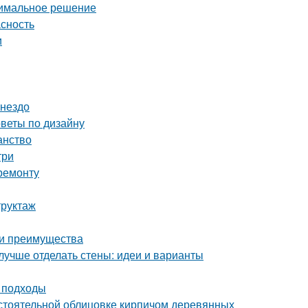
тимальное решение
асность
и
гнездо
оветы по дизайну
анство
три
ремонту
труктаж
 и преимущества
лучше отделать стены: идеи и варианты
и подходы
стоятельной облицовке кирпичом деревянных