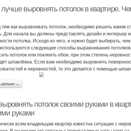
 лучше выровнять потолок в квартире. Ч
 тем как выравнивать потолок, необходимо решить каким с
ь. Для начала вы должны представлять дизайн и интерьер к
ности потолка. Исходя из чего, и нужно будет выбирать, ч
 используются следующие способы выравнивания потолко
сить потолок или поклеить обои, при этом степень неровнос
дёт шпаклёвка. Если вам необходимо выровнять поверхнос
оватостей и неровностей, то это делается с помощью шпак
ь дальше →
выровнять потолок своими руками в кварт
ими руками
ически всем владельцам квартир известна ситуация с неро
вок. В основном это связано с перепадами высоты плит на с