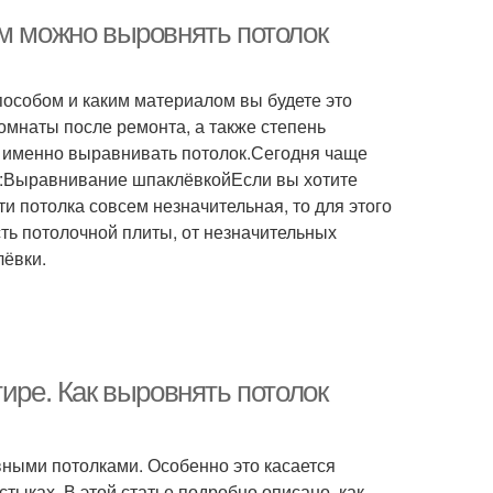
ем можно выровнять потолок
пособом и каким материалом вы будете это
омнаты после ремонта, а также степень
ем именно выравнивать потолок.Сегодня чаще
в:Выравнивание шпаклёвкойЕсли вы хотите
ти потолка совсем незначительная, то для этого
ть потолочной плиты, от незначительных
лёвки.
ире. Как выровнять потолок
вными потолками. Особенно это касается
тыках. В этой статье подробно описано, как