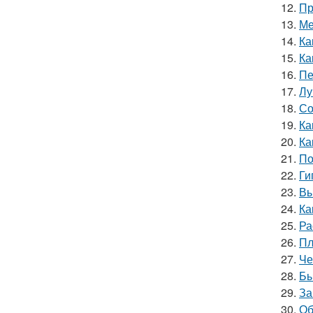
12.
Пр
13.
Ме
14.
Ка
15.
Ка
16.
Пе
17.
Лу
18.
Со
19.
Ка
20.
Ка
21.
По
22.
Ги
23.
Вы
24.
Ка
25.
Ра
26.
Пл
27.
Че
28.
Бы
29.
За
30.
Об