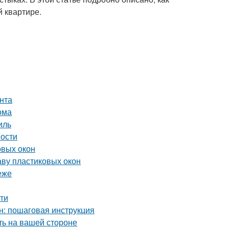
й квартире.
нта
ома
иль
ности
овых окон
аву пластиковых окон
еже
сти
н: пошаговая инструкция
ть на вашей стороне