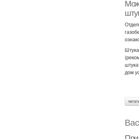
Мож
шту
Отдел
газоб
ознак
Штука
(реко
штука
дом ус
читат
Вас
При