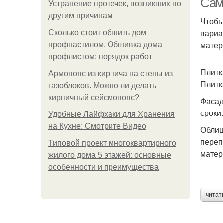
Сам
Устранение протечек, возникших по
другим причинам
Чтобы
вариа
Сколько стоит обшить дом
матер
профнастилом. Обшивка дома
профлистом: порядок работ
Плитк
Армопояс из кирпича на стены из
Плитк
газоблоков. Можно ли делать
кирпичный сейсмопояс?
Фасад
сроки.
Удобные Лайфхаки для Хранения
на Кухне: Смотрите Видео
Облиц
переп
Типовой проект многоквартирного
матер
жилого дома 5 этажей: основные
особенности и преимущества
читат