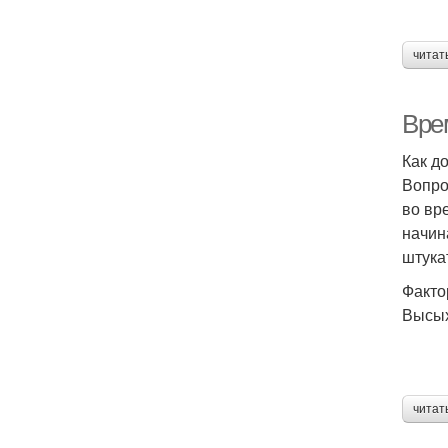
читат
Вре
Как д
Вопро
во вр
начин
штука
Факто
Высых
читат