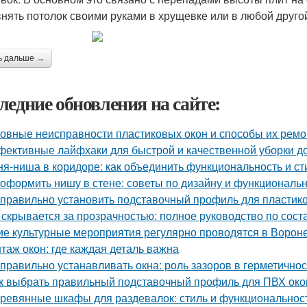
нять потолок своими руками в хрущевке или в любой друго
ь дальше →
ледние обновления на сайте:
овные неисправности пластиковых окон и способы их ремо
ективные лайфхаки для быстрой и качественной уборки д
ня-ниша в коридоре: как объединить функциональность и ст
 оформить нишу в стене: советы по дизайну и функциональ
 правильно установить подставочный профиль для пластик
 скрывается за прозрачностью: полное руководство по сост
ие культурные мероприятия регулярно проводятся в Ворон
таж окон: где каждая деталь важна
 правильно устанавливать окна: роль зазоров в герметично
к выбрать правильный подставочный профиль для ПВХ око
ревянные шкафы для раздевалок: стиль и функциональнос