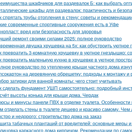
еимущества шкафчиков для раздевалок Б: как выбрать оп
таллические шкафы для раздевалок: практичность и безоп
к спрятать трубы отопления в стену: советы и рекомендаци
кие современные спортивные сооружения есть в Уфе
нопласт: вред или безопасность для здоровья
чший ремонт своими силами 2025: полное руководство
временная двушка хрущевка на 5х: как обустроить уютное 
к превратить 3-комнатную хрущевку в уютное гнездышко: с
к превратить маленькую кухню в хрущевке в уютное простр
лное руководство по утеплению крыши частного дома изну
псокартон на деревянную обрешетку: подходы к монтажу и 
бор затирки для ванной комнаты: чего стоит учитывать
к сделать фундамент УШП самостоятельно: подробный инс
счёт высоты конька для крыши дома. Чердак
юсы и минусы панели ПВХ в отделке туалета. Особенности
м отделать стены в туалете дешево и красиво самому. Чем 
стро и недорого: строительство дома на заказ
щита табачных плантаций от вредителей: основные меры 
лицовка каркасного дома кирпичом. Рекомендации по само