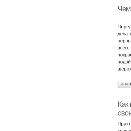
Чем
Перед
делат
неров
всего
покра
подой
шерох
читат
Как 
сво
Практ
хруще