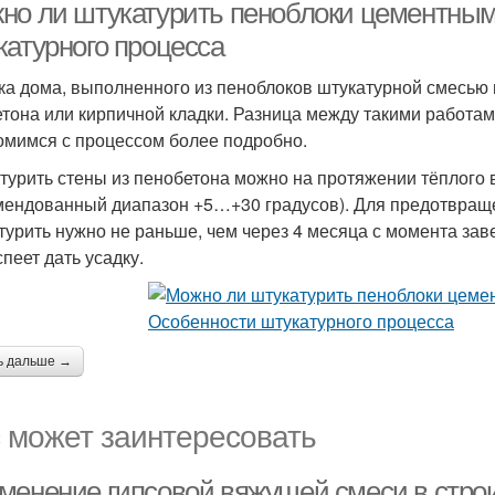
но ли штукатурить пеноблоки цементным
катурного процесса
ка дома, выполненного из пеноблоков штукатурной смесью
етона или кирпичной кладки. Разница между такими работам
омимся с процессом более подробно.
турить стены из пенобетона можно на протяжении тёплого
мендованный диапазон +5…+30 градусов). Для предотвраще
турить нужно не раньше, чем через 4 месяца с момента зав
пеет дать усадку.
ь дальше →
 может заинтересовать
менение гипсовой вяжущей смеси в стро