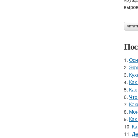
выров
читат
Пос
1.
Осн
2.
Эфф
3.
Кух
4.
Как
5.
Как
6.
Что
7.
Как
8.
Мон
9.
Как
10.
Ка
11.
Де