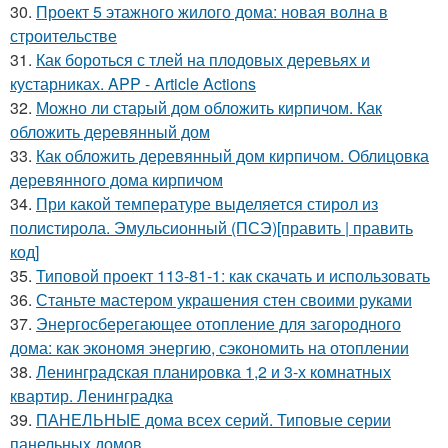
30.
Проект 5 этажного жилого дома: новая волна в
строительстве
31.
Как бороться с тлей на плодовых деревьях и
кустарниках. APP - Article Actions
32.
Можно ли старый дом обложить кирпичом. Как
обложить деревянный дом
33.
Как обложить деревянный дом кирпичом. Облицовка
деревянного дома кирпичом
34.
При какой температуре выделяется стирол из
полистирола. Эмульсионный (ПСЭ)[править | править
код]
35.
Типовой проект 113-81-1: как скачать и использовать
36.
Станьте мастером украшения стен своими руками
37.
Энергосберегающее отопление для загородного
дома: как экономя энергию, сэкономить на отоплении
38.
Ленинградская планировка 1,2 и 3-х комнатных
квартир. Ленинградка
39.
ПАНЕЛЬНЫЕ дома всех серий. Типовые серии
панельных домов