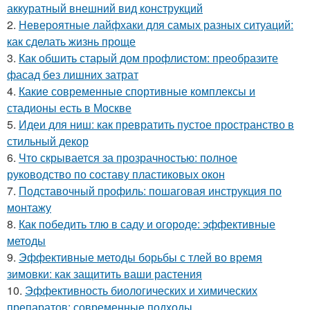
аккуратный внешний вид конструкций
2.
Невероятные лайфхаки для самых разных ситуаций:
как сделать жизнь проще
3.
Как обшить старый дом профлистом: преобразите
фасад без лишних затрат
4.
Какие современные спортивные комплексы и
стадионы есть в Москве
5.
Идеи для ниш: как превратить пустое пространство в
стильный декор
6.
Что скрывается за прозрачностью: полное
руководство по составу пластиковых окон
7.
Подставочный профиль: пошаговая инструкция по
монтажу
8.
Как победить тлю в саду и огороде: эффективные
методы
9.
Эффективные методы борьбы с тлей во время
зимовки: как защитить ваши растения
10.
Эффективность биологических и химических
препаратов: современные подходы