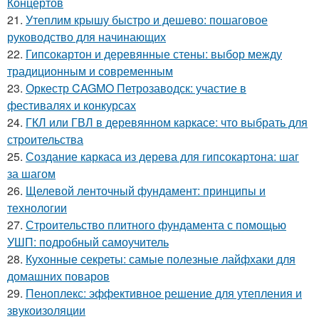
Концертов
21.
Утеплим крышу быстро и дешево: пошаговое
руководство для начинающих
22.
Гипсокартон и деревянные стены: выбор между
традиционным и современным
23.
Оркестр CAGMO Петрозаводск: участие в
фестивалях и конкурсах
24.
ГКЛ или ГВЛ в деревянном каркасе: что выбрать для
строительства
25.
Создание каркаса из дерева для гипсокартона: шаг
за шагом
26.
Щелевой ленточный фундамент: принципы и
технологии
27.
Строительство плитного фундамента с помощью
УШП: подробный самоучитель
28.
Кухонные секреты: самые полезные лайфхаки для
домашних поваров
29.
Пеноплекс: эффективное решение для утепления и
звукоизоляции