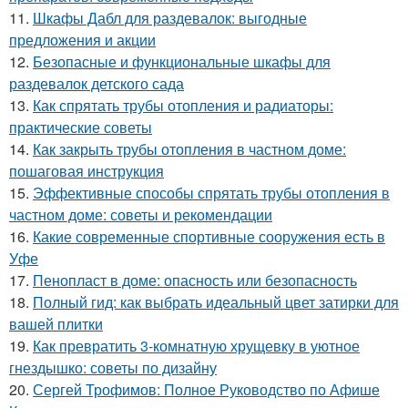
11.
Шкафы Дабл для раздевалок: выгодные
предложения и акции
12.
Безопасные и функциональные шкафы для
раздевалок детского сада
13.
Как спрятать трубы отопления и радиаторы:
практические советы
14.
Как закрыть трубы отопления в частном доме:
пошаговая инструкция
15.
Эффективные способы спрятать трубы отопления в
частном доме: советы и рекомендации
16.
Какие современные спортивные сооружения есть в
Уфе
17.
Пенопласт в доме: опасность или безопасность
18.
Полный гид: как выбрать идеальный цвет затирки для
вашей плитки
19.
Как превратить 3-комнатную хрущевку в уютное
гнездышко: советы по дизайну
20.
Сергей Трофимов: Полное Руководство по Афише