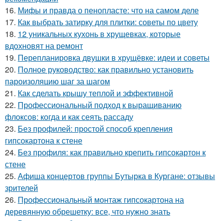
16.
Мифы и правда о пенопласте: что на самом деле
17.
Как выбрать затирку для плитки: советы по цвету
18.
12 уникальных кухонь в хрущевках, которые
вдохновят на ремонт
19.
Перепланировка двушки в хрущёвке: идеи и советы
20.
Полное руководство: как правильно установить
пароизоляцию шаг за шагом
21.
Как сделать крышу теплой и эффективной
22.
Профессиональный подход к выращиванию
флоксов: когда и как сеять рассаду
23.
Без профилей: простой способ крепления
гипсокартона к стене
24.
Без профиля: как правильно крепить гипсокартон к
стене
25.
Афиша концертов группы Бутырка в Кургане: отзывы
зрителей
26.
Профессиональный монтаж гипсокартона на
деревянную обрешетку: все, что нужно знать