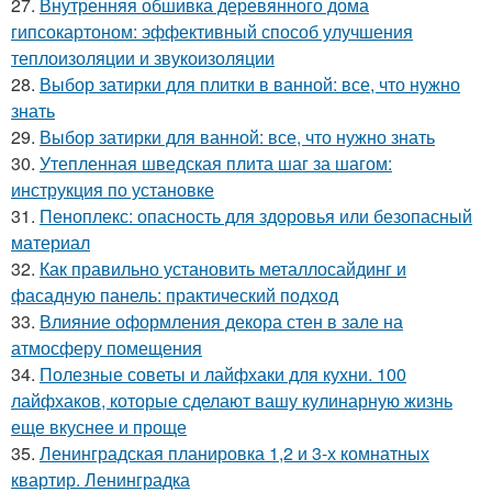
27.
Внутренняя обшивка деревянного дома
гипсокартоном: эффективный способ улучшения
теплоизоляции и звукоизоляции
28.
Выбор затирки для плитки в ванной: все, что нужно
знать
29.
Выбор затирки для ванной: все, что нужно знать
30.
Утепленная шведская плита шаг за шагом:
инструкция по установке
31.
Пеноплекс: опасность для здоровья или безопасный
материал
32.
Как правильно установить металлосайдинг и
фасадную панель: практический подход
33.
Влияние оформления декора стен в зале на
атмосферу помещения
34.
Полезные советы и лайфхаки для кухни. 100
лайфхаков, которые сделают вашу кулинарную жизнь
еще вкуснее и проще
35.
Ленинградская планировка 1,2 и 3-х комнатных
квартир. Ленинградка