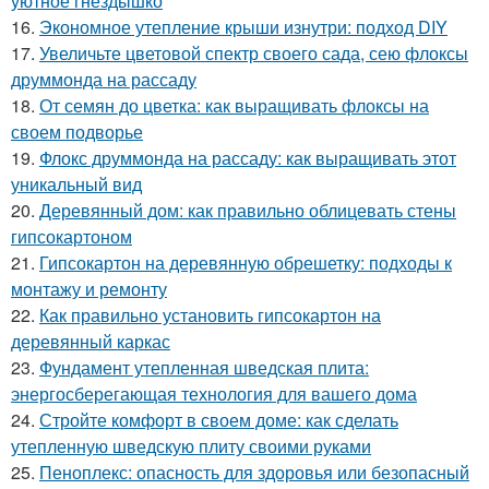
уютное гнёздышко
16.
Экономное утепление крыши изнутри: подход DIY
17.
Увеличьте цветовой спектр своего сада, сею флоксы
друммонда на рассаду
18.
От семян до цветка: как выращивать флоксы на
своем подворье
19.
Флокс друммонда на рассаду: как выращивать этот
уникальный вид
20.
Деревянный дом: как правильно облицевать стены
гипсокартоном
21.
Гипсокартон на деревянную обрешетку: подходы к
монтажу и ремонту
22.
Как правильно установить гипсокартон на
деревянный каркас
23.
Фундамент утепленная шведская плита:
энергосберегающая технология для вашего дома
24.
Стройте комфорт в своем доме: как сделать
утепленную шведскую плиту своими руками
25.
Пеноплекс: опасность для здоровья или безопасный