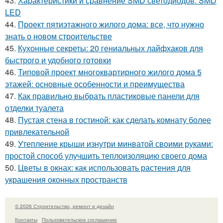
43.
Характеристики и сравнение SMD светодиодов. SMD
LED
44.
Проект пятиэтажного жилого дома: все, что нужно
знать о новом строительстве
45.
Кухонные секреты: 20 гениальных лайфхаков для
быстрого и удобного готовки
46.
Типовой проект многоквартирного жилого дома 5
этажей: основные особенности и преимущества
47.
Как правильно выбрать пластиковые панели для
отделки туалета
48.
Пустая стена в гостиной: как сделать комнату более
привлекательной
49.
Утепление крыши изнутри минватой своими руками:
простой способ улучшить теплоизоляцию своего дома
50.
Цветы в окнах: как использовать растения для
украшения оконных пространств
© 2026 Строительство, ремонт и дизайн
Контакты
Пользовательское соглашение