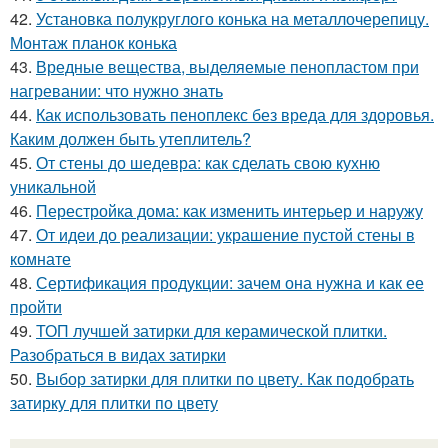
42.
Установка полукруглого конька на металлочерепицу.
Монтаж планок конька
43.
Вредные вещества, выделяемые пенопластом при
нагревании: что нужно знать
44.
Как использовать пеноплекс без вреда для здоровья.
Каким должен быть утеплитель?
45.
От стены до шедевра: как сделать свою кухню
уникальной
46.
Перестройка дома: как изменить интерьер и наружу
47.
От идеи до реализации: украшение пустой стены в
комнате
48.
Сертификация продукции: зачем она нужна и как ее
пройти
49.
ТОП лучшей затирки для керамической плитки.
Разобраться в видах затирки
50.
Выбор затирки для плитки по цвету. Как подобрать
затирку для плитки по цвету