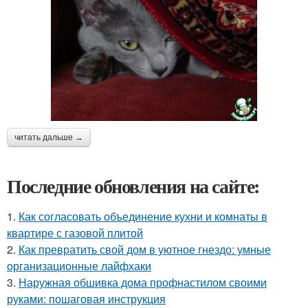
читать дальше →
Последние обновления на сайте:
1.
Как согласовать объединение кухни и комнаты в
квартире с газовой плитой
2.
Как превратить свой дом в уютное гнездо: умные
организационные лайфхаки
3.
Наружная обшивка дома профнастилом своими
руками: пошаговая инструкция