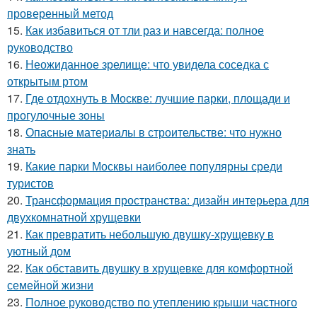
проверенный метод
15.
Как избавиться от тли раз и навсегда: полное
руководство
16.
Неожиданное зрелище: что увидела соседка с
открытым ртом
17.
Где отдохнуть в Москве: лучшие парки, площади и
прогулочные зоны
18.
Опасные материалы в строительстве: что нужно
знать
19.
Какие парки Москвы наиболее популярны среди
туристов
20.
Трансформация пространства: дизайн интерьера для
двухкомнатной хрущевки
21.
Как превратить небольшую двушку-хрущевку в
уютный дом
22.
Как обставить двушку в хрущевке для комфортной
семейной жизни
23.
Полное руководство по утеплению крыши частного