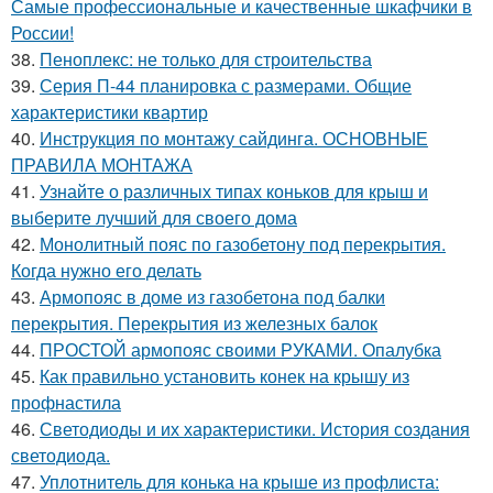
Самые профессиональные и качественные шкафчики в
России!
38.
Пеноплекс: не только для строительства
39.
Серия П-44 планировка с размерами. Общие
характеристики квартир
40.
Инструкция по монтажу сайдинга. ОСНОВНЫЕ
ПРАВИЛА МОНТАЖА
41.
Узнайте о различных типах коньков для крыш и
выберите лучший для своего дома
42.
Монолитный пояс по газобетону под перекрытия.
Когда нужно его делать
43.
Армопояс в доме из газобетона под балки
перекрытия. Перекрытия из железных балок
44.
ПРОСТОЙ армопояс своими РУКАМИ. Опалубка
45.
Как правильно установить конек на крышу из
профнастила
46.
Светодиоды и их характеристики. История создания
светодиода.
47.
Уплотнитель для конька на крыше из профлиста: