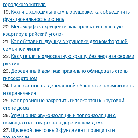
городского жителя
19.
Кухня с холодильником в хрущевке: как объединить
функциональность и стиль
20.
Метаморфоза хрущевки: как превратить унылую
квартиру в райский уголок
21.
Как обставить двушку в хрущевке для комфортной
семейной жизни
22.
Как утеплить односкатную крышу без чердака своими
руками
23.
Деревянный дом: как правильно облицевать стены
гипсокартоном
24.
Гипсокартон на деревянной обрешетке: возможность
и ограничения
25.
Как правильно закрепить гипсокартон к брусовой
стене дома
26.
Улучшение звукоизоляции и теплоизоляции с
помощью гипсокартона в деревянном доме
27.
Щелевой ленточный фундамент: принципы и
технологии