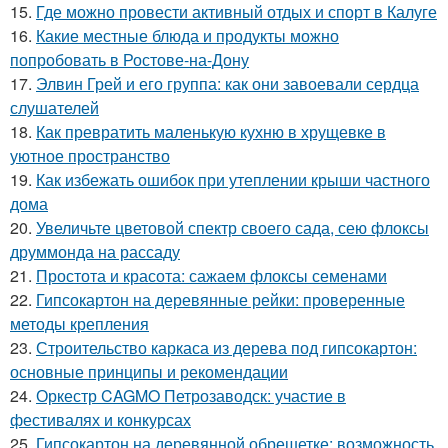
15.
Где можно провести активный отдых и спорт в Калуге
16.
Какие местные блюда и продукты можно
попробовать в Ростове-на-Дону
17.
Элвин Грей и его группа: как они завоевали сердца
слушателей
18.
Как превратить маленькую кухню в хрущевке в
уютное пространство
19.
Как избежать ошибок при утеплении крыши частного
дома
20.
Увеличьте цветовой спектр своего сада, сею флоксы
друммонда на рассаду
21.
Простота и красота: сажаем флоксы семенами
22.
Гипсокартон на деревянные рейки: проверенные
методы крепления
23.
Строительство каркаса из дерева под гипсокартон:
основные принципы и рекомендации
24.
Оркестр CAGMO Петрозаводск: участие в
фестивалях и конкурсах
25.
Гипсокартон на деревянной обрешетке: возможность