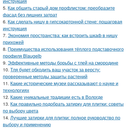
инструкция
5.
Как обшить старый дом профлистом: преобразите
фасад без лишних затрат
6.
Как сделать нишу в гипсокартонной стене: пошаговая
инструкция
7.
Экономия пространства: как встроить шкаф в нишу
прихожей
8.
Преимущества использования тёплого подставочного
профиля Blaugelb
9.
Эффективные методы борьбы с тлей на смородине
10.
Тля будет обходить ваш участок за версту:
проверенные методы защиты растений
11.
Какие исторические музеи рассказывают о науке и
технологиях
12.
Какие уникальные традиции есть в Вологде
13.
Как правильно подобрать затирку для плитки: советы
по выбору цвета
14.
Лучшие затирки для плитки: полное руководство по
выбору и применению