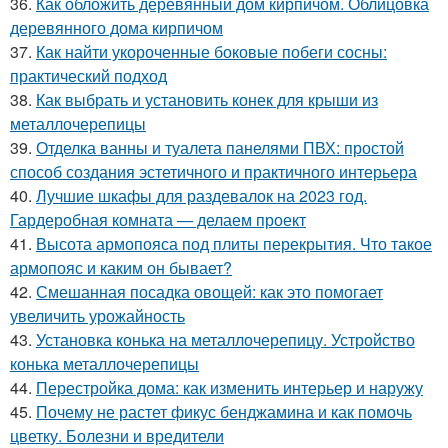
36.
Как обложить деревянный дом кирпичом. Облицовка
деревянного дома кирпичом
37.
Как найти укороченные боковые побеги сосны:
практический подход
38.
Как выбрать и установить конек для крыши из
металлочерепицы
39.
Отделка ванны и туалета панелями ПВХ: простой
способ создания эстетичного и практичного интерьера
40.
Лучшие шкафы для раздевалок на 2023 год.
Гардеробная комната — делаем проект
41.
Высота армопояса под плиты перекрытия. Что такое
армопояс и каким он бывает?
42.
Смешанная посадка овощей: как это помогает
увеличить урожайность
43.
Установка конька на металлочерепицу. Устройство
конька металлочерепицы
44.
Перестройка дома: как изменить интерьер и наружу
45.
Почему не растет фикус бенджамина и как помочь
цветку. Болезни и вредители